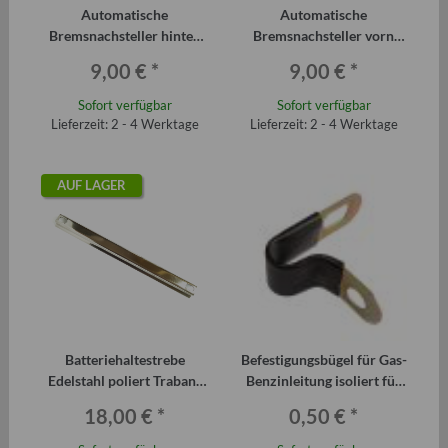
Automatische
Automatische
Bremsnachsteller hinten
Bremsnachsteller vorn
Paar für Trabant P601 und
Paar für Trabant P601
9,00 €
*
9,00 €
*
T1.1
(Bolzen+Feder+Stopper)
(Bolzen+Feder+Stopper)
Sofort verfügbar
Sofort verfügbar
Lieferzeit: 2 - 4 Werktage
Lieferzeit: 2 - 4 Werktage
AUF LAGER
Batteriehaltestrebe
Befestigungsbügel für Gas-
Edelstahl poliert Trabant
Benzinleitung isoliert für
Wartburg etc.
Trabant Qek etc.
18,00 €
*
0,50 €
*