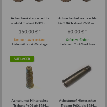
Achsschenkel vorn rechts
Achsschenkel vorn rechts
ab 4-84 Trabant P601 mit
bis 3 84 Trabant P601 mit
Bremsankerplatte u.
Bremsankerplatte +
150,00 €
*
60,00 €
*
Laufbolzen
Laufbolzen
Knapper Lagerbestand
Sofort verfügbar
Lieferzeit: 2 - 4 Werktage
Lieferzeit: 2 - 4 Werktage
AUF LAGER
Achsstumpf Hinterachse
Achsstumpf Hinterachse
Trabant P601 ab 1984
Trabant P601 bis 1984