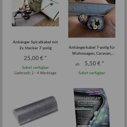
Anhänger Spiralkabel mit
Anhängerkabel 7-polig für
2x Stecker 7-polig
Wohnwagen, Caravan,
25,00 €
*
Anhänger Qek Junior
5,50 €
*
ab
(Meterpreis)
Sofort verfügbar
Lieferzeit: 2 - 4 Werktage
Sofort verfügbar