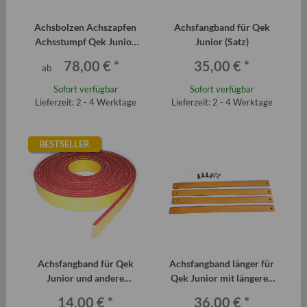
Achsbolzen Achszapfen
Achsfangband für Qek
Achsstumpf Qek Junior
Junior (Satz)
hydraulisch und
78,00 €
*
35,00 €
*
ab
ungebremst
Sofort verfügbar
Sofort verfügbar
Lieferzeit: 2 - 4 Werktage
Lieferzeit: 2 - 4 Werktage
BESTSELLER
Achsfangband für Qek
Achsfangband länger für
Junior und andere
Qek Junior mit längeren
Anhänger (Meterware)
Federn (Satz)
14,00 €
*
36,00 €
*