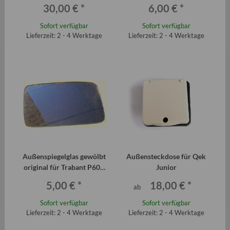
links
1979 auch für Wartburg
30,00 €
*
6,00 €
*
Sofort verfügbar
Sofort verfügbar
Lieferzeit: 2 - 4 Werktage
Lieferzeit: 2 - 4 Werktage
Außenspiegelglas gewölbt
Außensteckdose für Qek
original für Trabant P601
Junior
und bis 1979 auch für
5,00 €
*
18,00 €
*
ab
Wartburg
Sofort verfügbar
Sofort verfügbar
Lieferzeit: 2 - 4 Werktage
Lieferzeit: 2 - 4 Werktage