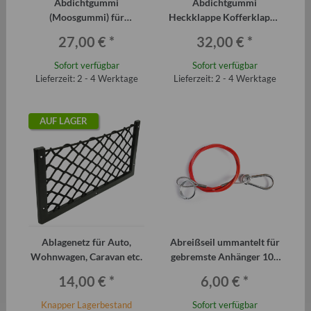
Abdichtgummi
Abdichtgummi
(Moosgummi) für
Heckklappe Kofferklappe
Heckklappe Kofferklappe
Limousine Trabant P601
27,00 €
*
32,00 €
*
Kombi Trabant P601 und T
und T 1.1
1.1
Sofort verfügbar
Sofort verfügbar
Lieferzeit: 2 - 4 Werktage
Lieferzeit: 2 - 4 Werktage
AUF LAGER
Ablagenetz für Auto,
Abreißseil ummantelt für
Wohnwagen, Caravan etc.
gebremste Anhänger 100
oder 120cm
14,00 €
*
6,00 €
*
Knapper Lagerbestand
Sofort verfügbar