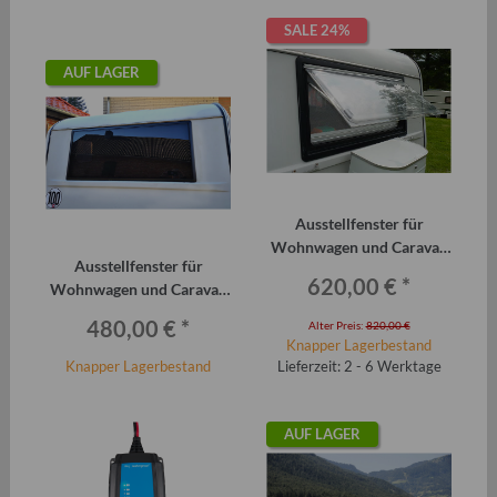
SALE 24%
AUF LAGER
Ausstellfenster für
Wohnwagen und Caravan
Ausstellfenster für
QEK Junior vorn Dometic
620,00 €
*
Wohnwagen und Caravan
Seitz
QEK Junior hinten Belluna
480,00 €
*
Alter Preis:
820,00 €
Knapper Lagerbestand
Knapper Lagerbestand
Lieferzeit: 2 - 6 Werktage
AUF LAGER