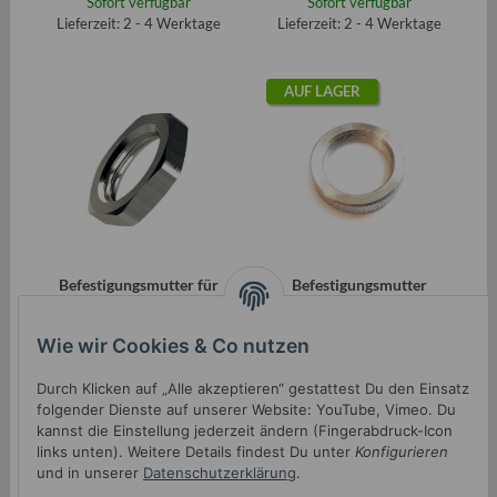
Sofort verfügbar
Sofort verfügbar
Lieferzeit: 2 - 4 Werktage
Lieferzeit: 2 - 4 Werktage
AUF LAGER
Befestigungsmutter für
Befestigungsmutter
IFA Lichtschalter und
Rändelmutter ALU für IFA
Wischerschalter
Lichtschalter und
2,20 €
*
3,80 €
*
Wie wir Cookies & Co nutzen
Wischerschalter
Sofort verfügbar
Sofort verfügbar
Durch Klicken auf „Alle akzeptieren“ gestattest Du den Einsatz
Lieferzeit: 2 - 4 Werktage
Lieferzeit: 2 - 4 Werktage
folgender Dienste auf unserer Website: YouTube, Vimeo. Du
kannst die Einstellung jederzeit ändern (Fingerabdruck-Icon
links unten). Weitere Details findest Du unter
Konfigurieren
und in unserer
Datenschutzerklärung
.
AUF LAGER