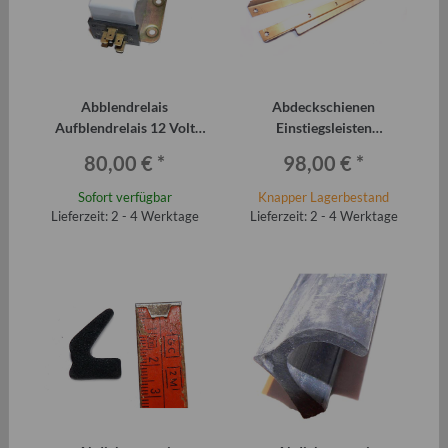
Abblendrelais
Abdeckschienen
Aufblendrelais 12 Volt
Einstiegsleisten
Trabant, Wartburg, Barkas,
EDELSTAHL Trabant P601
80,00 €
*
98,00 €
*
IFA original
und T1.1 (Paar)
Sofort verfügbar
Knapper Lagerbestand
Lieferzeit: 2 - 4 Werktage
Lieferzeit: 2 - 4 Werktage