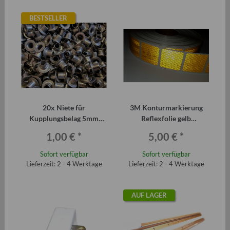
BESTSELLER
20x Niete für
3M Konturmarkierung
Kupplungsbelag 5mm
Reflexfolie gelb
Trabant Wartburg Barkas
(Meterware)
1,00 €
*
5,00 €
*
usw.
Sofort verfügbar
Sofort verfügbar
Lieferzeit: 2 - 4 Werktage
Lieferzeit: 2 - 4 Werktage
AUF LAGER