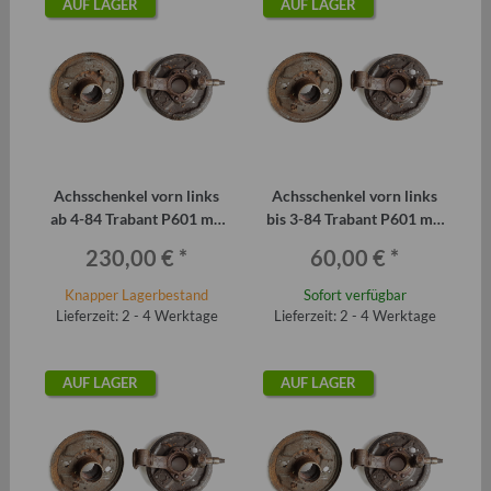
AUF LAGER
AUF LAGER
Achsschenkel vorn links
Achsschenkel vorn links
ab 4-84 Trabant P601 mit
bis 3-84 Trabant P601 mit
Bremsankerplatte und
Bremsankerplatte +
230,00 €
*
60,00 €
*
Laufbolzen
Laufbolzen
Knapper Lagerbestand
Sofort verfügbar
Lieferzeit: 2 - 4 Werktage
Lieferzeit: 2 - 4 Werktage
AUF LAGER
AUF LAGER