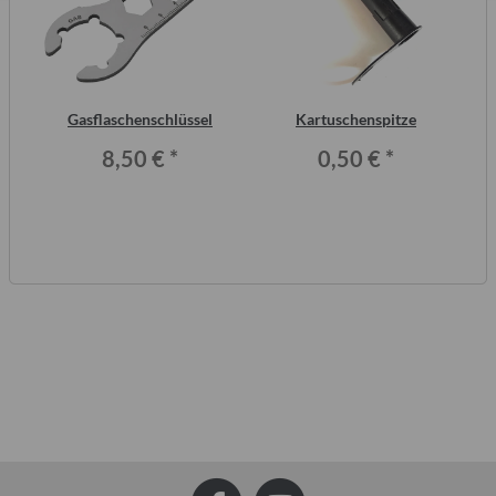
2
Gasflaschenschlüssel
Kartuschenspitze
F
ero
8,50 €
*
0,50 €
*