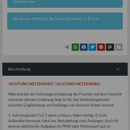
Variation aus.
x
Bei diesem Artikel ist die Stückzahl teilbar (z. B. 0,5).
Beschreibung
!ACHTUNG METERWARE! !ACHTUNG METERWARE!
Während bei der Fahrzeugverkabelung die Priorität auf dem Gewicht
und einer dünnen Isolierung liegt ist für das Verbindungskabel
zwischen Zugfahrzeug und Anhänger ein dickeres Kabel sinnvoll.
1. Fahrzeugkabel 7x1,5 qmm schwarz, Adern farbig. 8,1mm
Außendurchmesser. Ideal zur Verkabelung vom Anhänger. Auch für
diverse elektrische Aufgaben im PKW oder Motorsport gut zu