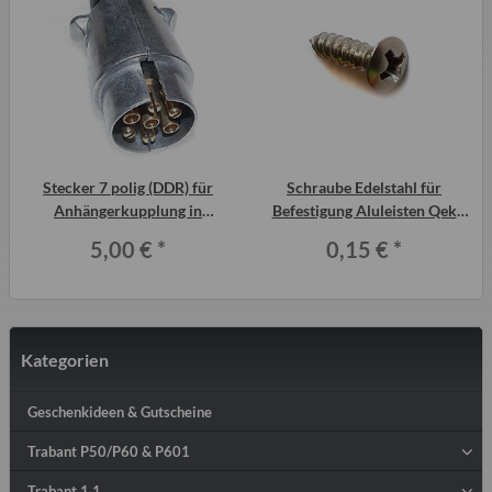
Stecker 7 polig (DDR) für
Schraube Edelstahl für
Anhängerkupplung in
Befestigung Aluleisten Qek
Metallausführung
Junior
5,00 €
*
0,15 €
*
Kategorien
Geschenkideen & Gutscheine
Trabant P50/P60 & P601
Trabant 1.1