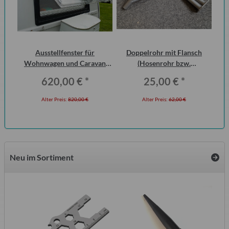
Ausstellfenster für
Doppelrohr mit Flansch
Di
ei,
Wohnwagen und Caravan
(Hosenrohr bzw.
der
QEK Junior vorn Dometic
Flammenrohr) Wartburg 1.3
620,00 €
*
25,00 €
*
Seitz
(ohne KAT)
Alter Preis:
820,00 €
Alter Preis:
62,00 €
Neu im Sortiment