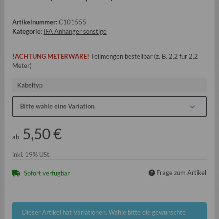
Artikelnummer:
C101555
Kategorie:
IFA Anhänger sonstige
!ACHTUNG METERWARE!
Teilmengen bestellbar (z. B. 2,2 für 2,2
Meter)
Kabeltyp
Bitte wähle eine Variation.
5,50 €
ab
inkl. 19% USt.
Frage zum Artikel
Sofort verfügbar
x
Dieser Artikel hat Variationen. Wähle bitte die gewünschte