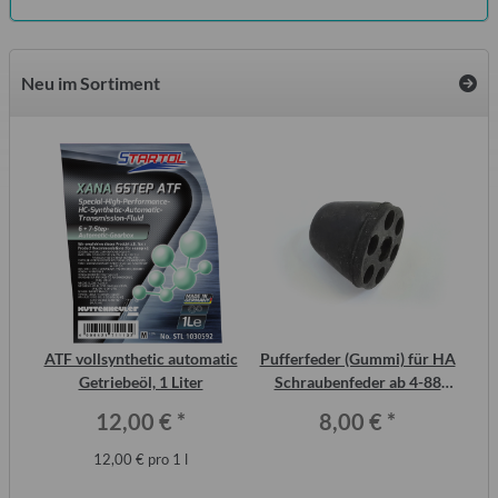
Neu im Sortiment
inal
ATF vollsynthetic automatic
Pufferfeder (Gummi) für HA
or,
Getriebeöl, 1 Liter
Schraubenfeder ab 4-88
Wo
Trabant P601 und T 1.1
12,00 €
*
8,00 €
*
12,00 € pro 1 l