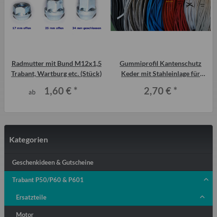
Radmutter mit Bund M12x1,5
Gummiprofil Kantenschutz
Trabant, Wartburg etc. (Stück)
Keder mit Stahleinlage für
Trabant und QEK Junior uvm.
1,60 €
*
2,70 €
*
ab
Kategorien
Geschenkideen & Gutscheine
Trabant P50/P60 & P601
Ersatzteile
Motor