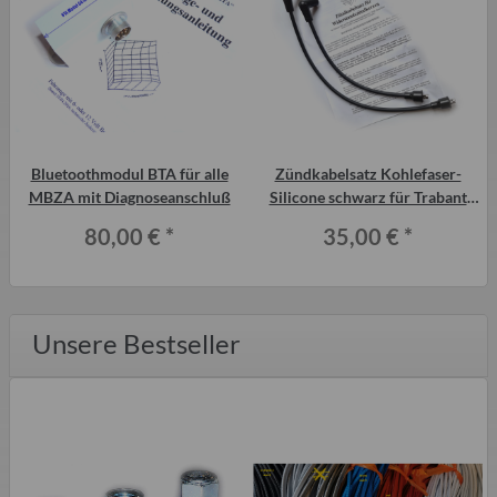
e
Bluetoothmodul BTA für alle
Zündkabelsatz Kohlefaser-
MBZA mit Diagnoseanschluß
Silicone schwarz für Trabant
P601 für
80,00 €
*
35,00 €
*
Widerstandszündkerzen
Unsere Bestseller