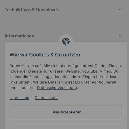
Techniktipps & Downloads
Informationen
Wie wir Cookies & Co nutzen
Gesetzliche Informationen
Durch Klicken auf „Alle akzeptieren“ gestattest Du den Einsatz
folgender Dienste auf unserer Website: YouTube, Vimeo. Du
kannst die Einstellung jederzeit ändern (Fingerabdruck-Icon
links unten). Weitere Details findest Du unter
Konfigurieren
und in unserer
Datenschutzerklärung
.
Impressum
|
Datenschutz
Widerrufsbutton
Alle akzeptieren
* Alle Preise inkl. gesetzlicher USt.
•
Powered by
JTL-Shop
•
JTL5-Template mit
von Templatix