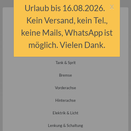
x
Urlaub bis 16.08.2026.
Motor
Kein Versand, kein Tel.,
Getriebe
keine Mails, WhatsApp ist
Zündung
möglich. Vielen Dank.
Vergaser
Tank & Sprit
Bremse
Vorderachse
Hinterachse
Elektrik & Licht
Lenkung & Schaltung