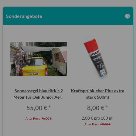
Sonderangebote
000
Sonnensegel blau türkis 2
Kraftsprühkleber Plus extra
Ha
Meter für Qek Junior Aero
stark 500ml
P6
325 Bastei Intercamp
55,00 €
*
8,00 €
*
2,00 € pro 100 ml
Alter Preis:
96,00 €
Alter Preis:
10,00 €