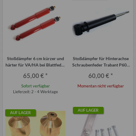
Stoßdämpfer 6 cm kürzer und
Stoßdämpfer für Hinterachse
härter für VA/HA bei Blattfeder
Schraubenfeder Trabant P601
im Trabant P601 (Paar)
und T 1.1, deutsche Produktion
65,00 €
*
60,00 €
*
Sofort verfügbar
Momentan nicht verfügbar
Lieferzeit: 2 - 4 Werktage
AUF LAGER
AUF LAGER