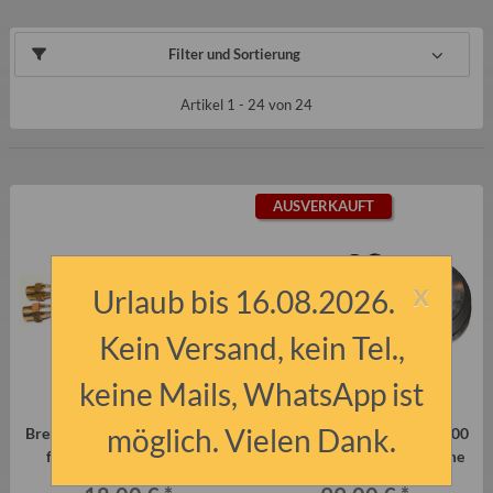
Filter und Sortierung
Artikel 1 - 24 von 24
AUSVERKAUFT
x
Urlaub bis 16.08.2026.
Kein Versand, kein Tel.,
keine Mails, WhatsApp ist
möglich. Vielen Dank.
Bremsschläuche hinten länger
Bremstrommeln mit LK 4x100
für Sturzkorrektur Paar
Trabant P601 Stellungnahme
Trabant P601