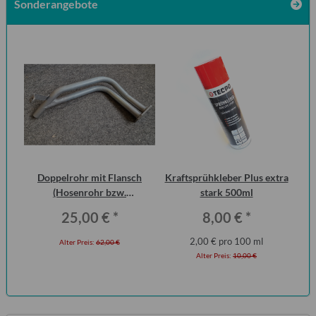
Sonderangebote
zen
Doppelrohr mit Flansch
Kraftsprühkleber Plus extra
S
 1.1
(Hosenrohr bzw.
stark 500ml
Me
Flammenrohr) Wartburg 1.3
25,00 €
*
8,00 €
*
(ohne KAT)
2,00 € pro 100 ml
Alter Preis:
62,00 €
Alter Preis:
10,00 €