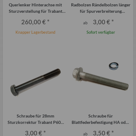
Querlenker Hinterachse mit
Radbolzen Rändelbolzen länger
Sturzverstellung für Trabant
für Spurverbreiterung
P601 und T1.1
Alufelgen Trabant Qek
260,00 €
*
3,00 €
*
ab
Knapper Lagerbestand
Sofort verfügbar
Schraube für 28mm
Schraube für
Sturzkorrektur Trabant P601
Blattfederbefestigung HA oder
und 1.1
38mm Sturzkorrektur Trabant
3,00 €
*
3,50 €
*
ab
P601 und 1.1