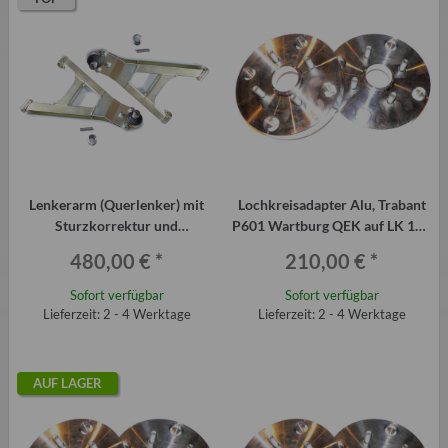
Lenkerarm (Querlenker) mit
Lochkreisadapter Alu, Trabant
Sturzkorrektur und
P601 Wartburg QEK auf LK 100
Kugelgelenk Trabant P601
(VW), 2 Stück á 20 mm
480,00 €
*
210,00 €
*
(Paar)
Sofort verfügbar
Sofort verfügbar
Lieferzeit: 2 - 4 Werktage
Lieferzeit: 2 - 4 Werktage
AUF LAGER