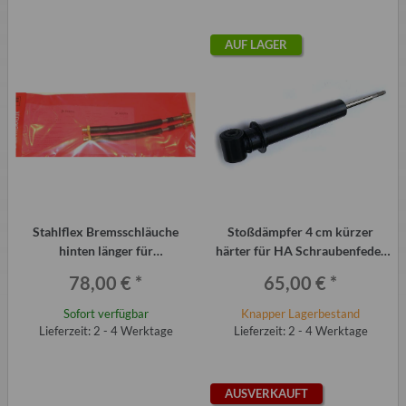
AUF LAGER
Stahlflex Bremsschläuche
Stoßdämpfer 4 cm kürzer
hinten länger für
härter für HA Schraubenfeder
Sturzkorrektur Paar Trabant
Trabant P601 und T1.1 (Stück)
78,00 €
*
65,00 €
*
P601
Sofort verfügbar
Knapper Lagerbestand
Lieferzeit: 2 - 4 Werktage
Lieferzeit: 2 - 4 Werktage
AUSVERKAUFT