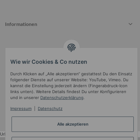
Informationen
Gesetzliche Informationen
Wie wir Cookies & Co nutzen
Durch Klicken auf „Alle akzeptieren“ gestattest Du den Einsatz
folgender Dienste auf unserer Website: YouTube, Vimeo. Du
kannst die Einstellung jederzeit ändern (Fingerabdruck-Icon
links unten). Weitere Details findest Du unter
Konfigurieren
und in unserer
Datenschutzerklärung
.
Widerrufsbutton
Impressum
|
Datenschutz
* Alle Preise inkl. gesetzlicher USt.
Alle akzeptieren
•
Powered by
JTL-Shop
•
JTL5-Template mit
von Templatix
Urlaub