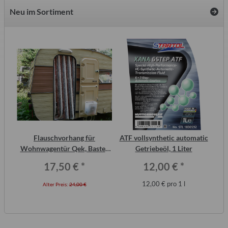
Neu im Sortiment
2
Flauschvorhang für
ATF vollsynthetic automatic
ero
Wohnwagentür Qek, Bastei,
Getriebeöl, 1 Liter
Intercamp etc.
17,50 €
*
12,00 €
*
12,00 € pro 1 l
Alter Preis:
24,00 €