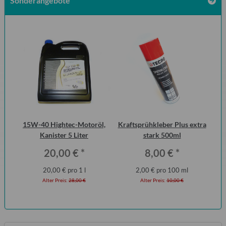
Sonderangebote
zen
15W-40 Hightec-Motoröl,
Kraftsprühkleber Plus extra
10
 1.1
Kanister 5 Liter
stark 500ml
Mot
20,00 €
*
8,00 €
*
20,00 € pro 1 l
2,00 € pro 100 ml
Alter Preis:
28,00 €
Alter Preis:
10,00 €