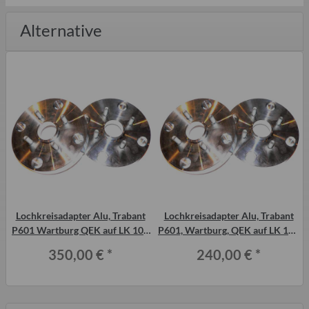
Alternative
Lochkreisadapter Alu, Trabant
Lochkreisadapter Alu, Trabant
P601 Wartburg QEK auf LK 100
P601, Wartburg, QEK auf LK 100
(VW), 2 Stück á 40 mm
(VW), 2 Stück á 30 mm
350,00 €
*
240,00 €
*