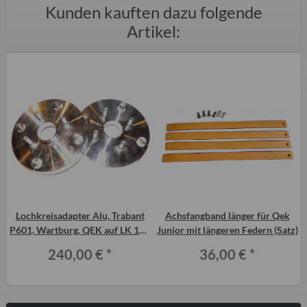
Kunden kauften dazu folgende
Artikel:
Lochkreisadapter Alu, Trabant
Achsfangband länger für Qek
P601, Wartburg, QEK auf LK 100
Junior mit längeren Federn (Satz)
(VW), 2 Stück á 30 mm
240,00 €
*
36,00 €
*