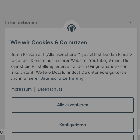
Informationen
Wie wir Cookies & Co nutzen
Gesetzliche Informationen
Durch Klicken auf „Alle akzeptieren“ gestattest Du den Einsatz
folgender Dienste auf unserer Website: YouTube, Vimeo. Du
kannst die Einstellung jederzeit ändern (Fingerabdruck-Icon
links unten). Weitere Details findest Du unter
Konfigurieren
und in unserer
Datenschutzerklärung
.
Impressum
|
Datenschutz
Widerrufsbutton
Alle akzeptieren
* Alle Preise inkl. gesetzlicher USt.
•
Powered by
JTL-Shop
•
JTL5-Template mit
von Templatix
Konfigurieren
Urlaub