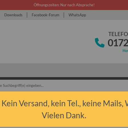
Öffnungszeiten: Nur nach Absprache!
Downloads
Facebook-Forum
WhatsApp
TELEFO
0172
Hot
bant 1.1
Tuning
Chrom & Edelstahl
 Kein Versand, kein Tel., keine Mails,
Vielen Dank.
 & Edelstahl