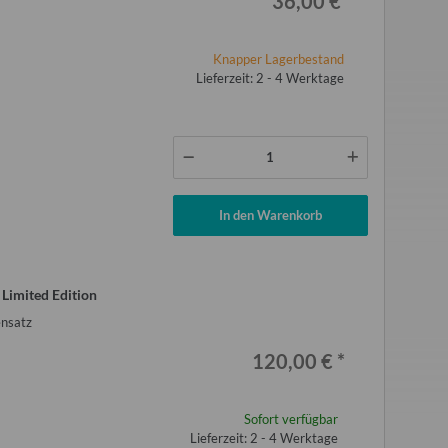
36,00 €
*
Knapper Lagerbestand
Lieferzeit: 2 - 4 Werktage
lau türkis 2 Meter für
Verschluss Riegel für original
Flachs
In den Warenkorb
r Aero 325 Bastei
Ausstellfenster Qek Junior, Aero,
ntercamp
325, Bastei
5,00 €
*
22,00 €
*
1 Limited Edition
r Preis:
96,00 €
ensatz
120,00 €
*
Sofort verfügbar
Lieferzeit: 2 - 4 Werktage