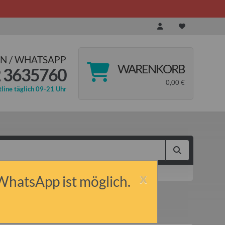
N / WHATSAPP
WARENKORB
 3635760
0,00 €
line täglich 09-21 Uhr
x
 WhatsApp ist möglich.