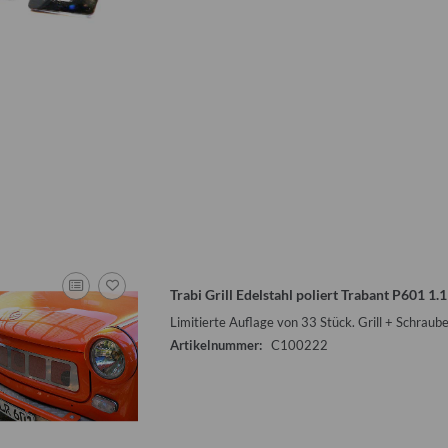
nverbinder für
Flauschvorhang für Wohnwagentür
Sonnensegel b
lung
Qek, Bastei, Intercamp etc.
Qek Junio
I
0 €
*
17,50 €
*
5
Trabi Grill Edelstahl poliert Trabant P601 1.
Alter Preis:
24,00 €
Alte
Limitierte Auflage von 33 Stück. Grill + Schraub
Artikelnummer:
C100222