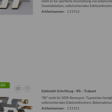
steht es für sportliche Ausstattung von entprech
Gewindebolzen, selbstsichernden Edelstahlmutte
Artikelnummer:
C21912
ür Wohnwagentür
Vorschalldämpfer Wartburg 1.3
Sonnensegel g
ntercamp etc.
(Verwendung bei nicht verbautem
Qek Junior
KAT)
I
0 €
*
50,00 €
*
55
:
24,00 €
Alter Preis:
80,00 €
Alter
GER
Edelstahl-Schriftzug --RS-- Trabant
"RS" steht für DDR-Rennsport. Typzeichen hochgl
selbstsichernden Edelstahlmuttern. Bolzenabsta
Artikelnummer:
C21911