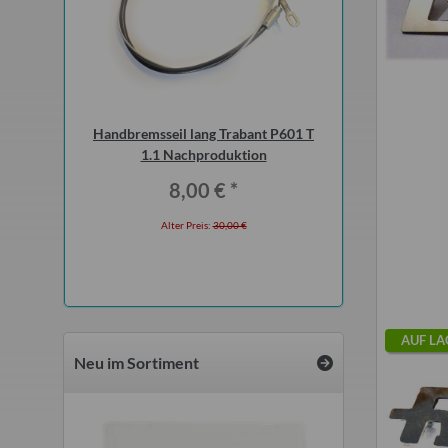
 2 Meter für
Handbremsseil lang Trabant P601 T
Flauschvorhang f
5 Bastei
1.1 Nachproduktion
Qek, Bastei, I
*
8,00 €
*
17,5
 €
Alter Preis:
30,00 €
Alter Preis
AUF LA
Neu im Sortiment