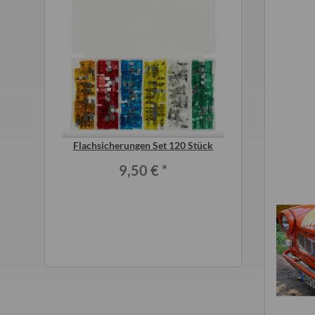
r original
Flachsicherungen Set 120 Stück
Wasserdieb Hah
nior, Aero,
Befül
9,50 €
*
*
7,5