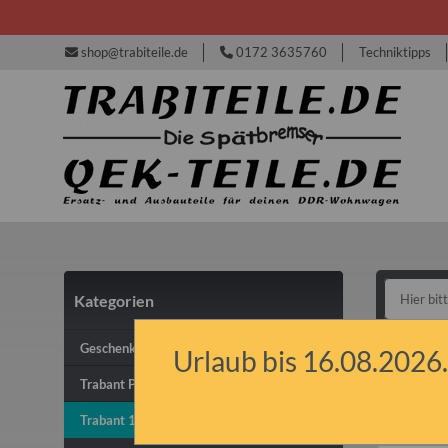
shop@trabiteile.de
0172 3635760
Techniktipps
Kategorien
Tra
Geschenkideen & Gutscheine
Urlaub bis 16.08.2026.
Trabant P50/P60 & P601
Chrom
Trabant 1.1