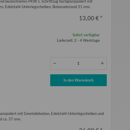
end bezeichneten PKW´s. Schriftzug hochglanzpoliert mit
rn, Edelstahl-Unterlegscheiben. Bolzenabstand 31 mm.
13,00 €
*
Sofort verfügbar
rau blau 2 Meter für
Handbremsseil lang Trabant P601 T
Flauschvo
Lieferzeit: 2 - 4 Werktage
 Aero 325 Bastei
1.1 Nachproduktion
Qek, B
ntercamp
,00 €
*
8,00 €
*
 Preis:
96,00 €
Alter Preis:
30,00 €
In den Warenkorb
anzpoliert mit Gewindebolzen, Edelstahl-Unterlegscheiben und
nd ca. 37 mm.