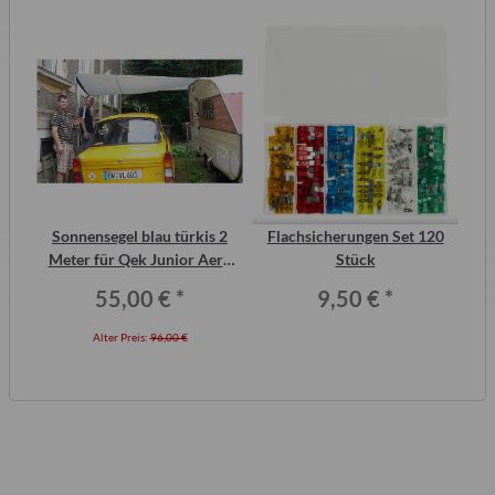
inal
Sonnensegel blau türkis 2
Flachsicherungen Set 120
or,
Meter für Qek Junior Aero
Stück
Wo
325 Bastei Intercamp
55,00 €
*
9,50 €
*
Alter Preis:
96,00 €