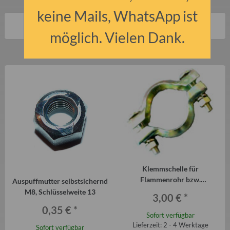
keine Mails, WhatsApp ist
Artikel 1 - 2 von 2
möglich. Vielen Dank.
Klemmschelle für
Flammenrohr bzw.
Auspuffmutter selbstsichernd
Eingangsrohr zum Krümmer
M8, Schlüsselweite 13
3,00 €
*
Trabant 1.1
0,35 €
*
Sofort verfügbar
Lieferzeit: 2 - 4 Werktage
Sofort verfügbar