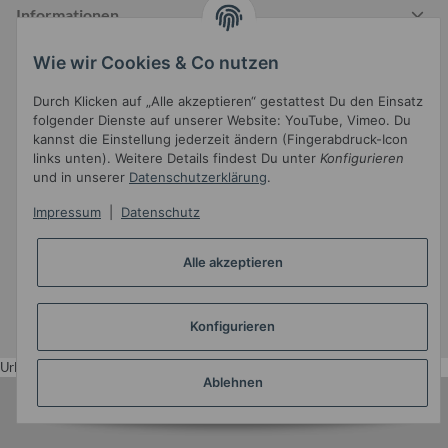
Informationen
Wie wir Cookies & Co nutzen
Durch Klicken auf „Alle akzeptieren“ gestattest Du den Einsatz
Gesetzliche Informationen
folgender Dienste auf unserer Website: YouTube, Vimeo. Du
kannst die Einstellung jederzeit ändern (Fingerabdruck-Icon
links unten). Weitere Details findest Du unter
Konfigurieren
und in unserer
Datenschutzerklärung
.
Impressum
|
Datenschutz
Widerrufsbutton
Alle akzeptieren
* Alle Preise inkl. gesetzlicher USt.
Konfigurieren
•
Powered by
JTL-Shop
•
JTL5-Template mit
von Templatix
Urlaub
Ablehnen