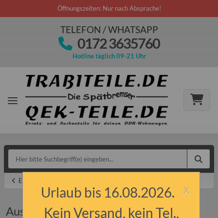
Öffnungszeiten: Nur nach Absprache!
TELEFON / WHATSAPP
0172 3635760
Hotline täglich 09-21 Uhr
Ersatzteile
x
Urlaub bis 16.08.2026.
Auspuffanlage
Kein Versand, kein Tel.,