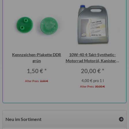
urg
Kennzeichen-Plakette DDR
10W-40 4-Takt-Synthetic-
S
cht
grün
Motorrad Motoröl, Kanister 5
Me
Liter
1,50 €
*
20,00 €
*
4,00 € pro 1 l
Alter Preis:
3,00 €
Alter Preis:
30,00 €
Neu im Sortiment