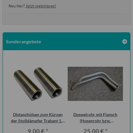
Neu hier?
Jetzt registrieren!
Sonderangebote
Distanzhülsen zum Kürzen
Doppelrohr mit Flansch
10
der Stoßdämpfer Trabant 1.1
(Hosenrohr bzw.
Mot
Vorderachse (Paar)
Flammenrohr) Wartburg 1.3
9,00 €
*
25,00 €
*