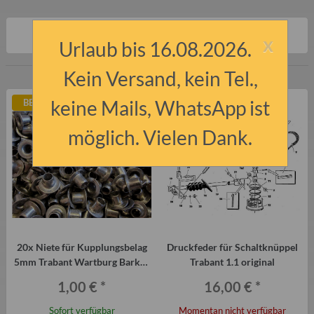
x
Artikel 1 - 10 von 10
Urlaub bis 16.08.2026.
Kein Versand, kein Tel.,
keine Mails, WhatsApp ist
BESTSELLER
AUSVERKAUFT
möglich. Vielen Dank.
20x Niete für Kupplungsbelag
Druckfeder für Schaltknüppel
5mm Trabant Wartburg Barkas
Trabant 1.1 original
usw.
1,00 €
*
16,00 €
*
Sofort verfügbar
Momentan nicht verfügbar