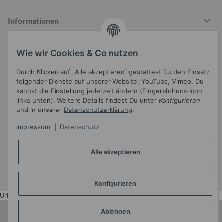
Informationen
Wie wir Cookies & Co nutzen
Gesetzliche Informationen
Durch Klicken auf „Alle akzeptieren“ gestattest Du den Einsatz
folgender Dienste auf unserer Website: YouTube, Vimeo. Du
kannst die Einstellung jederzeit ändern (Fingerabdruck-Icon
links unten). Weitere Details findest Du unter
Konfigurieren
und in unserer
Datenschutzerklärung
.
Impressum
|
Datenschutz
Widerrufsbutton
Alle akzeptieren
* Alle Preise inkl. gesetzlicher USt.
•
Powered by
JTL-Shop
•
JTL5-Template mit
von Templatix
Konfigurieren
Urlaub
Ablehnen