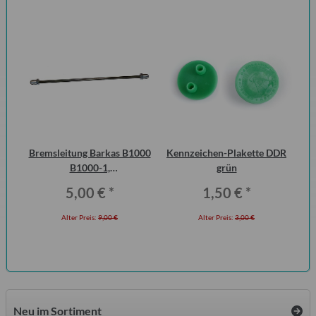
Bremsleitung Barkas B1000
Kennzeichen-Plakette DDR
15
B1000-1,
grün
Erstausrüsterqualität
5,00 €
*
1,50 €
*
Alter Preis:
9,00 €
Alter Preis:
3,00 €
Neu im Sortiment