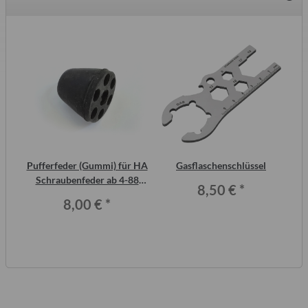
2
Pufferfeder (Gummi) für HA
Gasflaschenschlüssel
S
ero
Schraubenfeder ab 4-88
Me
8,50 €
*
Trabant P601 und T 1.1
8,00 €
*