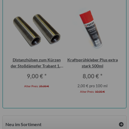
Distanzhülsen zum Kürzen
Kraftsprühkleber Plus extra
Ha
der Stoßdämpfer Trabant 1.1
stark 500ml
P6
Vorderachse (Paar)
9,00 €
*
8,00 €
*
2,00 € pro 100 ml
Alter Preis:
25,00 €
Alter Preis:
10,00 €
Neu im Sortiment