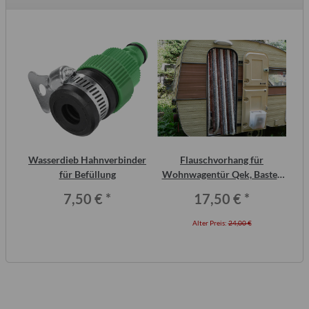
inal
Wasserdieb Hahnverbinder
Flauschvorhang für
or,
für Befüllung
Wohnwagentür Qek, Bastei,
Intercamp etc.
7,50 €
*
17,50 €
*
Alter Preis:
24,00 €