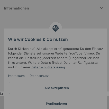
Informationen
Gesetzliche Informationen
Wie wir Cookies & Co nutzen
Durch Klicken auf „Alle akzeptieren“ gestattest Du den Einsatz
folgender Dienste auf unserer Website: YouTube, Vimeo. Du
kannst die Einstellung jederzeit ändern (Fingerabdruck-Icon
links unten). Weitere Details findest Du unter
Konfigurieren
Widerrufsbutton
und in unserer
Datenschutzerklärung
.
* Alle Preise inkl. gesetzlicher USt.
Impressum
|
Datenschutz
•
Powered by
JTL-Shop
•
JTL5-Template mit
von Templatix
Alle akzeptieren
Urlaub
Konfigurieren