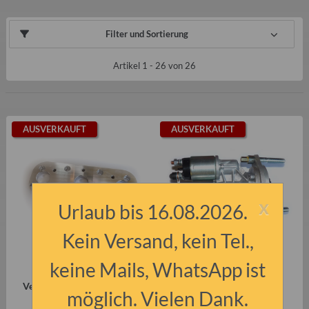
Filter und Sortierung
Artikel 1 - 26 von 26
AUSVERKAUFT
AUSVERKAUFT
x
Urlaub bis 16.08.2026.
Kein Versand, kein Tel.,
keine Mails, WhatsApp ist
Adapterflansch für 3er
Anlasser Trabant P601
Vergaseranlage MIKUNI an
(moderne Alternative)
möglich. Vielen Dank.
Wartburgmotor 353