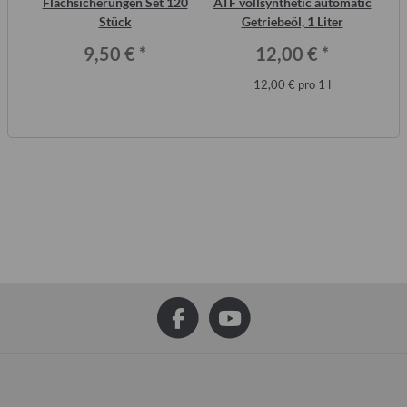
inal
Flachsicherungen Set 120
ATF vollsynthetic automatic
or,
Stück
Getriebeöl, 1 Liter
Wo
9,50 €
*
12,00 €
*
12,00 € pro 1 l