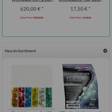
QEK Junior vorn Dometic
Intercamp etc.
620,00 €
*
17,50 €
*
Seitz
Alter Preis:
820,00 €
Alter Preis:
24,00 €
Neu im Sortiment