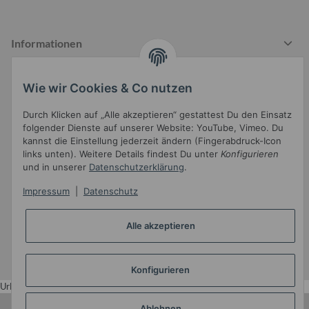
Informationen
Wie wir Cookies & Co nutzen
Gesetzliche Informationen
Durch Klicken auf „Alle akzeptieren“ gestattest Du den Einsatz
folgender Dienste auf unserer Website: YouTube, Vimeo. Du
kannst die Einstellung jederzeit ändern (Fingerabdruck-Icon
links unten). Weitere Details findest Du unter
Konfigurieren
und in unserer
Datenschutzerklärung
.
Impressum
|
Datenschutz
Widerrufsbutton
Alle akzeptieren
* Alle Preise inkl. gesetzlicher USt.
•
Powered by
JTL-Shop
•
JTL5-Template mit
von Templatix
Konfigurieren
Urlaub
Ablehnen