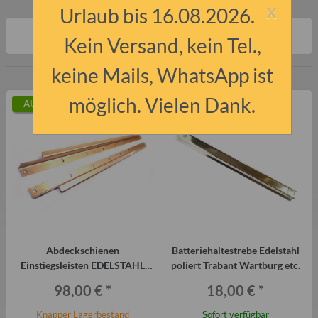
x
Urlaub bis 16.08.2026.
Artikel 1 - 7 von 7
Kein Versand, kein Tel.,
keine Mails, WhatsApp ist
möglich. Vielen Dank.
AUF LAGER
AUF LAGER
Abdeckschienen
Batteriehaltestrebe Edelstahl
Einstiegsleisten EDELSTAHL
poliert Trabant Wartburg etc.
Trabant P601 und T1.1 (Paar)
98,00 €
*
18,00 €
*
Knapper Lagerbestand
Sofort verfügbar