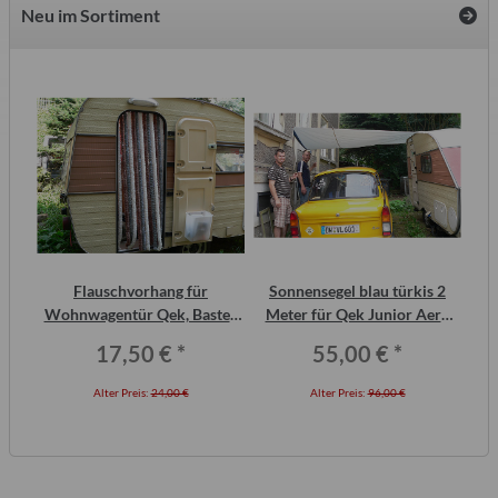
Neu im Sortiment
inal
Flauschvorhang für
Sonnensegel blau türkis 2
F
or,
Wohnwagentür Qek, Bastei,
Meter für Qek Junior Aero
Intercamp etc.
325 Bastei Intercamp
17,50 €
*
55,00 €
*
Alter Preis:
24,00 €
Alter Preis:
96,00 €