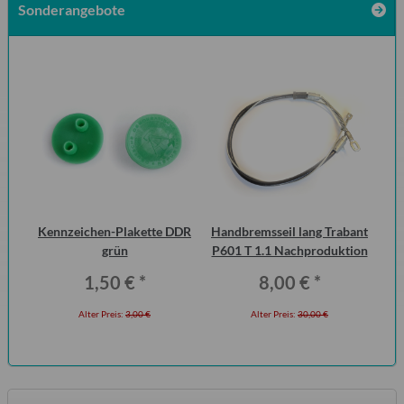
Sonderangebote
urg
Kennzeichen-Plakette DDR
Handbremsseil lang Trabant
S
cht
grün
P601 T 1.1 Nachproduktion
Me
1,50 €
*
8,00 €
*
Alter Preis:
3,00 €
Alter Preis:
30,00 €