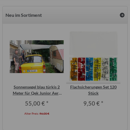
Neu im Sortiment
2
Sonnensegel blau türkis 2
Flachsicherungen Set 120
Wa
ero
Meter für Qek Junior Aero
Stück
325 Bastei Intercamp
55,00 €
*
9,50 €
*
Alter Preis:
96,00 €