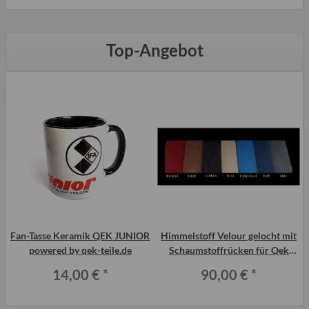
Top-Angebot
e
Fan-Tasse Keramik QEK JUNIOR
Himmelstoff Velour gelocht mit
powered by qek-teile.de
Schaumstoffrücken für Qek
Junior, versch. Farben
14,00 €
*
90,00 €
*