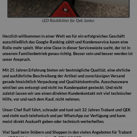
LED Rücklichter für Qek Junior.
Herzlich willkommen in einer Welt wo für ein erfolgreiches Geschäft
ausschließlich das Google-Ranking zählt und Kundenservice kaum eine
Rolle mehr spielt. Wer eine Oase in dieser Servicewüste sucht, der ist in
unserem Familienbetrieb genau richtig. Besser sein und besser werden ist
unser Anspruch.
Mit 25 Jahren Erfahrung bieten wir bestmögliche Qualität, eine ehrliche
und ausführliche Beschreibung der Artikel und zuverlässigen Versand
gerade hinsichtlich Verpackung und Qualitätskontrolle. Ausschussware
wird bei uns entsorgt und nicht ins Kundenpaket gesteckt. Und nicht
zuletzt lassen wir uns einen direkten Kundenkontakt mit viel technischer
Hilfe, vor und nach dem Kauf, nicht nehmen.
Unser Chef Ralf fährt, schraubt und tunt seit 32 Jahren Trabant und QEK
und steht euch telefonisch und per WhatsApp zur Verfügung und kann
meist direkt Auskunft geben oder technisch weiterhelfen.
Viel Spaß beim Stöbern und Shoppen in den vielen Angeboten für Trabant