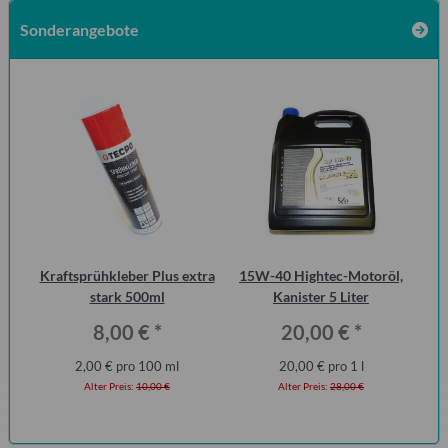
Sonderangebote
000
Kraftsprühkleber Plus extra
15W-40 Hightec-Motoröl,
Ha
stark 500ml
Kanister 5 Liter
P6
8,00 €
*
20,00 €
*
2,00 € pro 100 ml
20,00 € pro 1 l
Alter Preis:
10,00 €
Alter Preis:
28,00 €