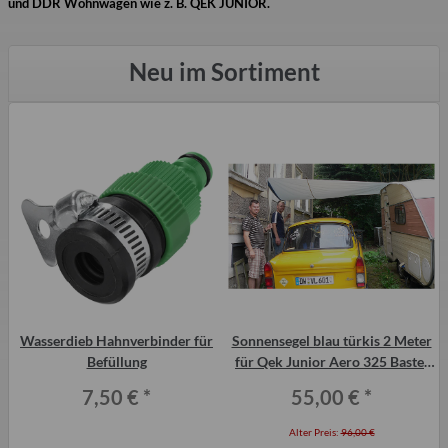
und DDR Wohnwagen wie z. B. QEK JUNIOR.
Neu im Sortiment
Wasserdieb Hahnverbinder für
Sonnensegel blau türkis 2 Meter
,
Befüllung
für Qek Junior Aero 325 Bastei
Intercamp
7,50 €
*
55,00 €
*
Alter Preis:
96,00 €