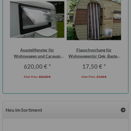
urg
Ausstellfenster für
Flauschvorhang für
Ha
cht
Wohnwagen und Caravan
Wohnwagentür Qek, Bastei,
P6
QEK Junior vorn Dometic
Intercamp etc.
620,00 €
*
17,50 €
*
Seitz
Alter Preis:
820,00 €
Alter Preis:
24,00 €
Neu im Sortiment