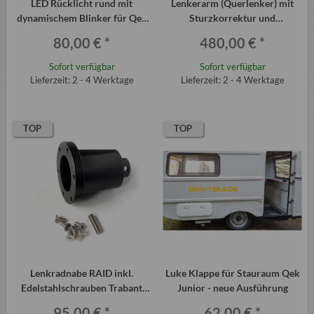
LED Rücklicht rund mit
Lenkerarm (Querlenker) mit
dynamischem Blinker für Qek
Sturzkorrektur und
Junior Aero 325 usw.
Kugelgelenk Trabant P601
80,00 €
*
480,00 €
*
(Paar)
Sofort verfügbar
Sofort verfügbar
Lieferzeit: 2 - 4 Werktage
Lieferzeit: 2 - 4 Werktage
TOP
TOP
Lenkradnabe RAID inkl.
Luke Klappe für Stauraum Qek
Edelstahlschrauben Trabant
Junior - neue Ausführung
P601 und T 1.1
95,00 €
*
62,00 €
*