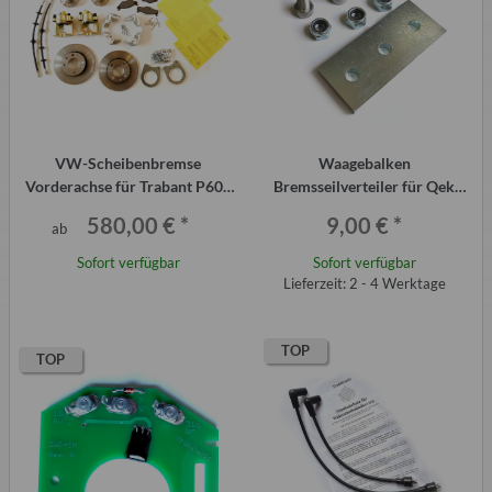
VW-Scheibenbremse
Waagebalken
Vorderachse für Trabant P601
Bremsseilverteiler für Qek
ab 4-84 komplett
Junior und DDR Anhänger
580,00 €
*
9,00 €
*
ab
Sofort verfügbar
Sofort verfügbar
Lieferzeit: 2 - 4 Werktage
TOP
TOP