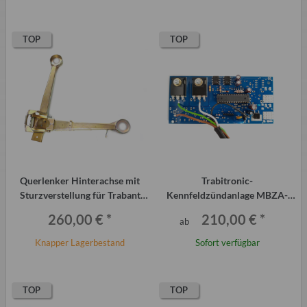
TOP
TOP
Querlenker Hinterachse mit
Trabitronic-
Sturzverstellung für Trabant
Kennfeldzündanlage MBZA-
P601 und T1.1
2HR Trabant P601
260,00 €
*
210,00 €
*
ab
Knapper Lagerbestand
Sofort verfügbar
TOP
TOP