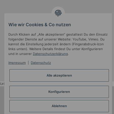
Gesetzliche Informationen
Wie wir Cookies & Co nutzen
Durch Klicken auf „Alle akzeptieren“ gestattest Du den Einsatz
folgender Dienste auf unserer Website: YouTube, Vimeo. Du
kannst die Einstellung jederzeit ändern (Fingerabdruck-Icon
links unten). Weitere Details findest Du unter
Konfigurieren
und in unserer
Datenschutzerklärung
.
Widerrufsbutton
Impressum
|
Datenschutz
* Alle Preise inkl. gesetzlicher USt.
Alle akzeptieren
•
Powered by
JTL-Shop
•
JTL5-Template mit
von Templatix
Urlaub
Konfigurieren
Ablehnen