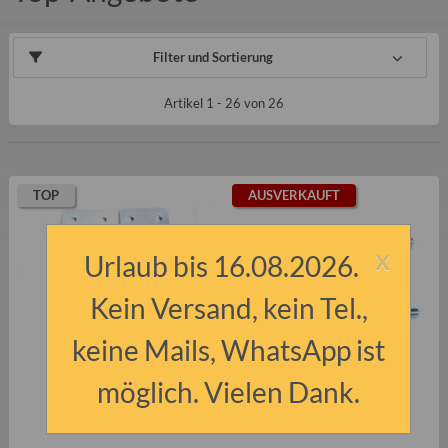
Filter und Sortierung
Artikel 1 - 26 von 26
TOP
AUSVERKAUFT
x
Urlaub bis 16.08.2026.
Kein Versand, kein Tel.,
keine Mails, WhatsApp ist
möglich. Vielen Dank.
Adapter für 90mm
Anlasser Trabant P601
Höhenausgleich
(moderne Alternative)
Anhängerdeichsel Qek, HP-