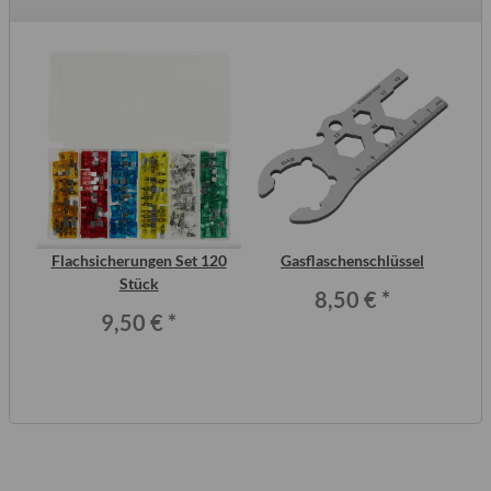
inal
Flachsicherungen Set 120
Gasflaschenschlüssel
S
or,
Stück
Me
8,50 €
*
9,50 €
*