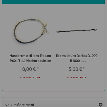
Handbremsseil lang Trabant
Bremsleitung Barkas B1000
D
an
P601 T 1.1 Nachproduktion
B1000-1,
ic
Erstausrüsterqualität
Fl
8,00 €
*
5,00 €
*
Alter Preis:
30,00 €
Alter Preis:
9,00 €
Neu im Sortiment