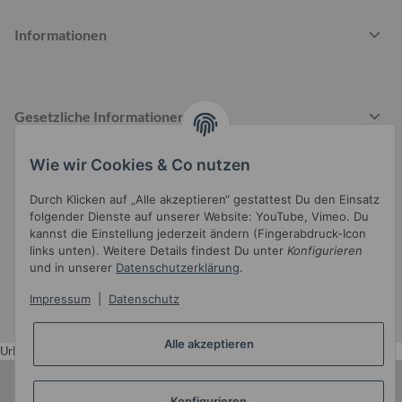
Informationen
Gesetzliche Informationen
Wie wir Cookies & Co nutzen
Durch Klicken auf „Alle akzeptieren“ gestattest Du den Einsatz
folgender Dienste auf unserer Website: YouTube, Vimeo. Du
kannst die Einstellung jederzeit ändern (Fingerabdruck-Icon
Widerrufsbutton
links unten). Weitere Details findest Du unter
Konfigurieren
und in unserer
Datenschutzerklärung
.
* Alle Preise inkl. gesetzlicher USt.
Impressum
|
Datenschutz
•
Powered by
JTL-Shop
•
JTL5-Template mit
von Templatix
Alle akzeptieren
Urlaub
Konfigurieren