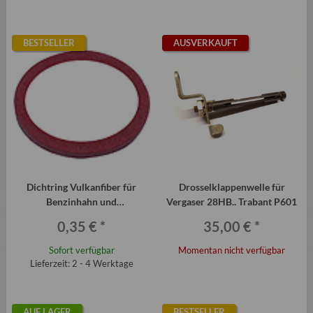
BESTSELLER
AUSVERKAUFT
Dichtring Vulkanfiber für
Drosselklappenwelle für
Benzinhahn und
Vergaser 28HB.. Trabant P601
Schwimmernadelventil Trabant
0,35 €
*
35,00 €
*
P601
Sofort verfügbar
Momentan nicht verfügbar
Lieferzeit: 2 - 4 Werktage
AUF LAGER
BESTSELLER