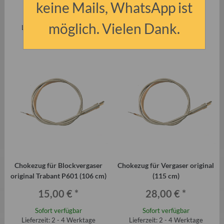
0,75 €
*
9,00 €
*
keine Mails, WhatsApp ist
Sofort verfügbar
Momentan nicht verfügbar
möglich. Vielen Dank.
Lieferzeit: 2 - 4 Werktage
Chokezug für Blockvergaser
Chokezug für Vergaser original
original Trabant P601 (106 cm)
(115 cm)
15,00 €
*
28,00 €
*
Sofort verfügbar
Sofort verfügbar
Lieferzeit: 2 - 4 Werktage
Lieferzeit: 2 - 4 Werktage