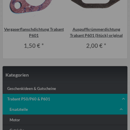
Vergaserflanschdichtung Trabant
Auspuffkrümmerdichtung
P601
Trabant P601 (Stück) original
1,50 €
*
2,00 €
*
Kategorien
Geschenkideen & Gutscheine
Trabant P50/P60 & P601
Ersatzteile
Motor