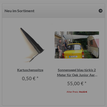
Neu im Sortiment
Kartuschenspitze
Sonnensegel blau türkis 2
ei,
Meter für Qek Junior Aero
0,50 €
*
325 Bastei Intercamp
55,00 €
*
Alter Preis:
96,00 €