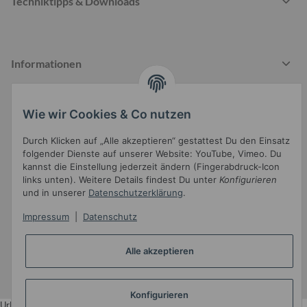
Techniktipps & Downloads
Informationen
Wie wir Cookies & Co nutzen
Gesetzliche Informationen
Durch Klicken auf „Alle akzeptieren“ gestattest Du den Einsatz
folgender Dienste auf unserer Website: YouTube, Vimeo. Du
kannst die Einstellung jederzeit ändern (Fingerabdruck-Icon
links unten). Weitere Details findest Du unter
Konfigurieren
und in unserer
Datenschutzerklärung
.
Impressum
|
Datenschutz
Widerrufsbutton
Alle akzeptieren
* Alle Preise inkl. gesetzlicher USt.
•
Powered by
JTL-Shop
•
JTL5-Template mit
von Templatix
Konfigurieren
Urlaub