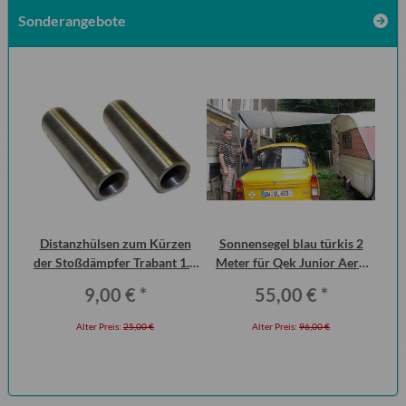
Sonderangebote
Distanzhülsen zum Kürzen
Sonnensegel blau türkis 2
15
der Stoßdämpfer Trabant 1.1
Meter für Qek Junior Aero
Vorderachse (Paar)
325 Bastei Intercamp
9,00 €
*
55,00 €
*
Alter Preis:
25,00 €
Alter Preis:
96,00 €