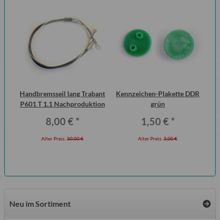
urg
Handbremsseil lang Trabant
Kennzeichen-Plakette DDR
15
cht
P601 T 1.1 Nachproduktion
grün
8,00 €
*
1,50 €
*
Alter Preis:
30,00 €
Alter Preis:
3,00 €
Neu im Sortiment