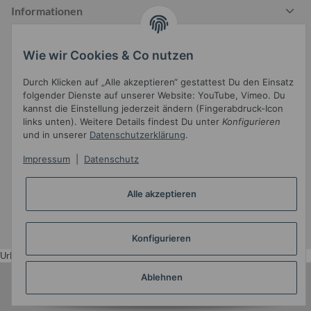
Informationen
Wie wir Cookies & Co nutzen
Gesetzliche Informationen
Durch Klicken auf „Alle akzeptieren“ gestattest Du den Einsatz
folgender Dienste auf unserer Website: YouTube, Vimeo. Du
kannst die Einstellung jederzeit ändern (Fingerabdruck-Icon
links unten). Weitere Details findest Du unter
Konfigurieren
und in unserer
Datenschutzerklärung
.
Impressum
|
Datenschutz
Widerrufsbutton
Alle akzeptieren
* Alle Preise inkl. gesetzlicher USt.
•
Powered by
JTL-Shop
•
JTL5-Template mit
von Templatix
Konfigurieren
Urlaub
Ablehnen