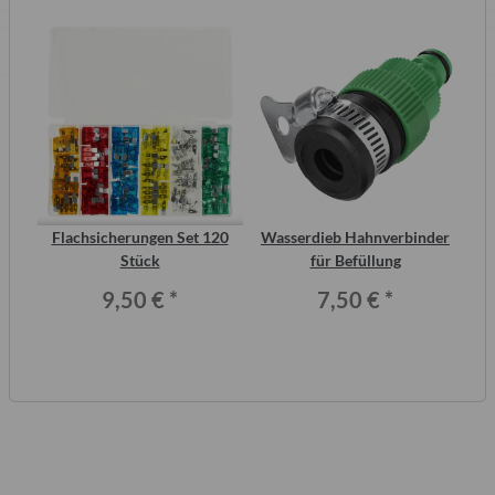
2
Flachsicherungen Set 120
Wasserdieb Hahnverbinder
ero
Stück
für Befüllung
Wo
9,50 €
*
7,50 €
*