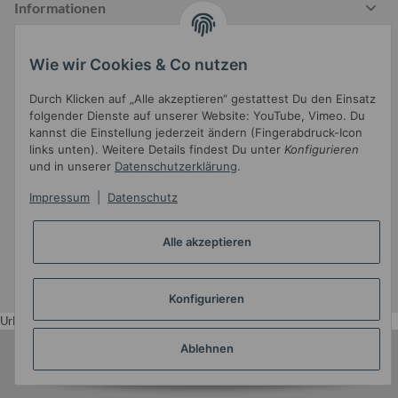
Informationen
Wie wir Cookies & Co nutzen
Gesetzliche Informationen
Durch Klicken auf „Alle akzeptieren“ gestattest Du den Einsatz
folgender Dienste auf unserer Website: YouTube, Vimeo. Du
kannst die Einstellung jederzeit ändern (Fingerabdruck-Icon
links unten). Weitere Details findest Du unter
Konfigurieren
und in unserer
Datenschutzerklärung
.
Impressum
|
Datenschutz
Widerrufsbutton
Alle akzeptieren
* Alle Preise inkl. gesetzlicher USt.
•
Powered by
JTL-Shop
•
JTL5-Template mit
von Templatix
Konfigurieren
Urlaub
Ablehnen