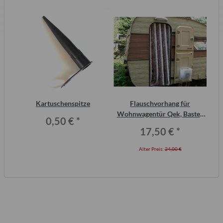
inal
Kartuschenspitze
Flauschvorhang für
or,
Wohnwagentür Qek, Bastei,
0,50 €
*
Intercamp etc.
17,50 €
*
Alter Preis:
24,00 €