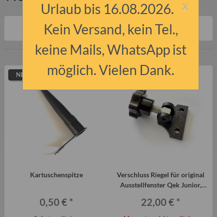
x
Urlaub bis 16.08.2026.
Kein Versand, kein Tel.,
Artikel 1 - 9 von 9
keine Mails, WhatsApp ist
möglich. Vielen Dank.
NEU
AUSVERKAUFT
Kartuschenspitze
Verschluss Riegel für original
Ausstellfenster Qek Junior,
Aero, 325, Bastei
0,50 €
*
22,00 €
*