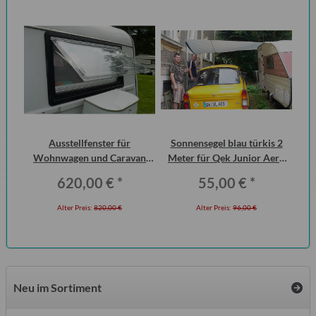
Ausstellfenster für
Sonnensegel blau türkis 2
Di
Wohnwagen und Caravan
Meter für Qek Junior Aero
der
QEK Junior vorn Dometic
325 Bastei Intercamp
620,00 €
*
55,00 €
*
Seitz
Alter Preis:
820,00 €
Alter Preis:
96,00 €
Neu im Sortiment