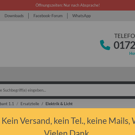
Öffnungszeiten: Nur nach Absprache!
Downloads
Facebook-Forum
WhatsApp
TELEFO
0172
Hot
bant 1.1
Ersatzteile
Elektrik & Licht
 Kein Versand, kein Tel., keine Mails,
ik & Licht
Vielen Dank.