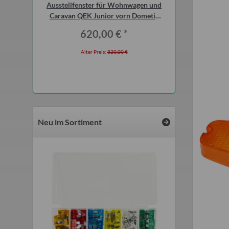
 2 Meter für
Ausstellfenster für Wohnwagen und
Sonnensegel blau t
5 Bastei
Caravan QEK Junior vorn Dometic
Qek Junior Aer
Seitz
Inter
*
620,00 €
*
55,0
 €
Alter Preis:
820,00 €
Alter Preis
Neu im Sortiment