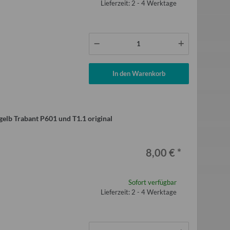
Lieferzeit: 2 - 4 Werktage
rau blau 2 Meter für
Ausstellfenster für Wohnwagen und
Sonnensege
 Aero 325 Bastei
Caravan QEK Junior vorn Dometic
Qek Ju
ntercamp
Seitz
,00 €
*
620,00 €
*
 Preis:
96,00 €
Alter Preis:
820,00 €
In den Warenkorb
gelb Trabant P601 und T1.1 original
8,00 €
*
Sofort verfügbar
Lieferzeit: 2 - 4 Werktage