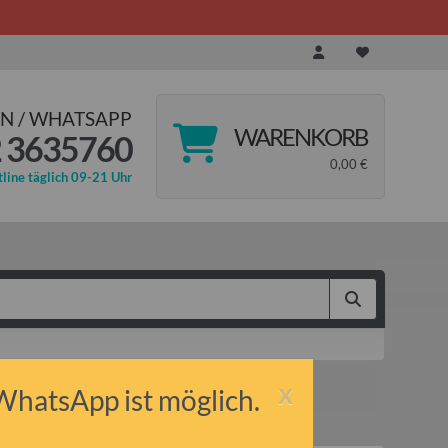
N / WHATSAPP
WARENKORB
 3635760
0,00 €
line täglich 09-21 Uhr
x
 WhatsApp ist möglich.