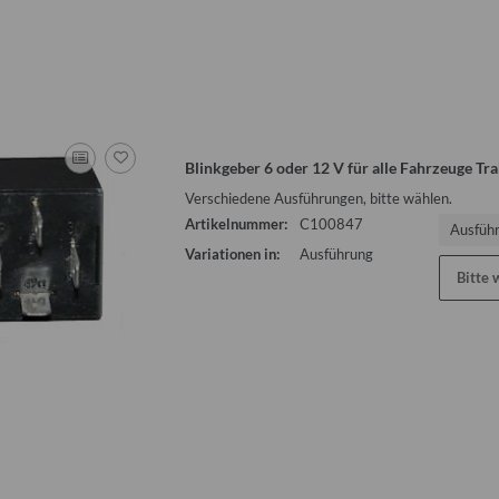
ürkis 2 Meter für
Kartuschenspitze
Sonnensegel 
ro 325 Bastei
Qek Junio
0,50 €
*
camp
I
0 €
*
5
Blinkgeber 6 oder 12 V für alle Fahrzeuge Tr
:
96,00 €
Alte
Verschiedene Ausführungen, bitte wählen.
Artikelnummer:
C100847
Ausfüh
Variationen in:
Ausführung
Bitte 