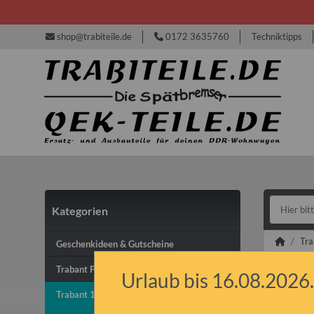
shop@trabiteile.de
0172 3635760
Techniktipps
Kategorien
Tra
Geschenkideen & Gutscheine
Trabant P50/P60 & P601
Urlaub bis 16.08.2026.
Elektr
Trabant 1.1