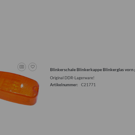
ürkis 2 Meter für
Handbremsseil lang Trabant P601 T
Sonnensegel g
o 325 Bastei
1.1 Nachproduktion
Qek Junior
camp
I
0 €
*
8,00 €
*
55
:
96,00 €
Alter Preis:
30,00 €
Alter
Blinkerschale Blinkerkappe Blinkerglas vorn 
Original DDR-Lagerware!
Artikelnummer:
C21771