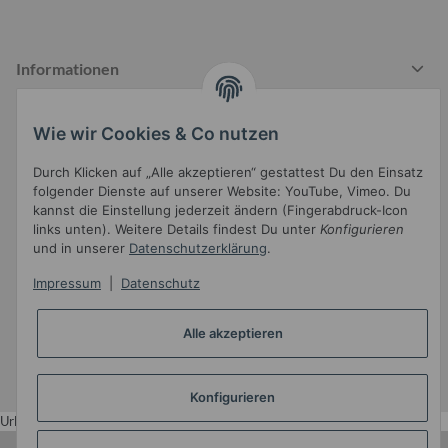
Informationen
Wie wir Cookies & Co nutzen
Gesetzliche Informationen
Durch Klicken auf „Alle akzeptieren“ gestattest Du den Einsatz
folgender Dienste auf unserer Website: YouTube, Vimeo. Du
kannst die Einstellung jederzeit ändern (Fingerabdruck-Icon
links unten). Weitere Details findest Du unter
Konfigurieren
und in unserer
Datenschutzerklärung
.
Impressum
|
Datenschutz
Widerrufsbutton
Alle akzeptieren
* Alle Preise inkl. gesetzlicher USt.
•
Powered by
JTL-Shop
•
JTL5-Template mit
von Templatix
Konfigurieren
Urlaub