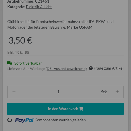
Artikelnummer:
C21461
Kategorie:
Elektrik & Licht
Glühbirne H4 für Frontscheinwerfer nahezu aller IFA-PKWs und
Motorräder der letzteren Baujahre. Marke OSRAM
3,50 €
inkl. 19% USt.
Sofort verfügbar
Frage zum Artikel
Lieferzeit:
2 - 4 Werktage
(DE - Ausland abweichend)
Stk
In den Warenkorb
oading...
Komponenten werden geladen ...