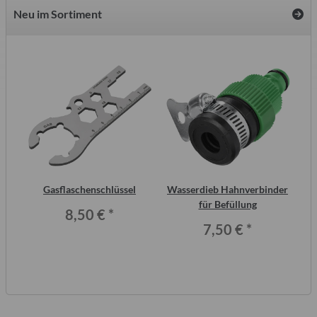
Neu im Sortiment
Gasflaschenschlüssel
Wasserdieb Hahnverbinder
S
ei,
für Befüllung
Me
8,50 €
*
7,50 €
*