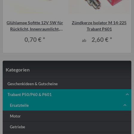
,
Glühlampe Sofitte 12V 5W für
Zündkerze Isolator M 14-225
Rücklicht, Innenraumlicht,
Trabant P601
Kennzeichenbeleuchtung
0,70 €
*
2,60 €
*
ab
Kategorien
Geschenkideen & Gutscheine
Trabant P50/P60 & P601
Ersatzteile
Motor
Getriebe