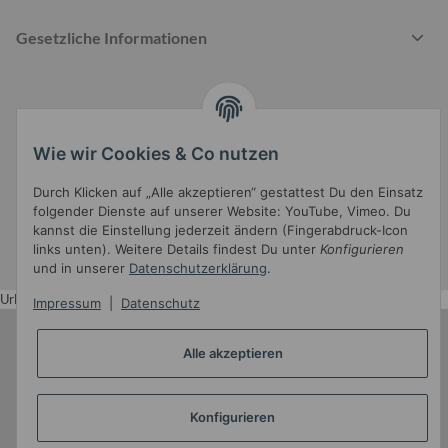
Gesetzliche Informationen
Wie wir Cookies & Co nutzen
Widerrufsbutton
Durch Klicken auf „Alle akzeptieren“ gestattest Du den Einsatz
folgender Dienste auf unserer Website: YouTube, Vimeo. Du
* Alle Preise inkl. gesetzlicher USt.
kannst die Einstellung jederzeit ändern (Fingerabdruck-Icon
links unten). Weitere Details findest Du unter
Konfigurieren
•
Powered by
JTL-Shop
•
JTL5-Template mit
von Templatix
und in unserer
Datenschutzerklärung
.
Urlaub
Impressum
|
Datenschutz
Alle akzeptieren
Konfigurieren