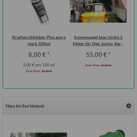
Kraftsprühkleber Plus extra
Sonnensegel blau türkis 2
S
stark 500ml
Meter für Qek Junior Aero
Me
325 Bastei Intercamp
8,00 €
*
55,00 €
*
2,00 € pro 100 ml
Alter Preis:
96,00 €
Alter Preis:
10,00 €
Neu im Sortiment