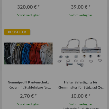
Qek, Trabant, Wohnmobil
320,00 €
*
39,00 €
*
Sofort verfügbar
Sofort verfügbar
BESTSELLER
Gummiprofil Kantenschutz
Halter Befestigung für
Keder mit Stahleinlage für
Klemmhalter für Stützrad Qek
Trabant und QEK Junior uvm.
Junior
2,70 €
*
10,00 €
*
Sofort verfügbar
Sofort verfügbar
Lieferzeit: 2 - 4 Werktage