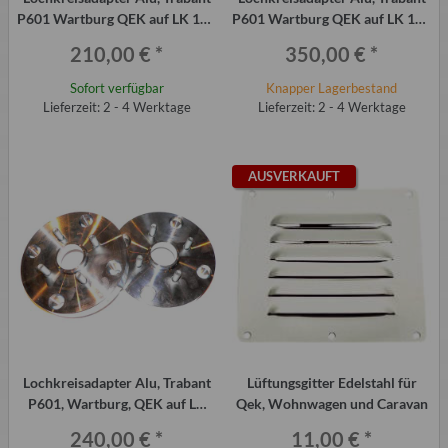
P601 Wartburg QEK auf LK 100
P601 Wartburg QEK auf LK 100
(VW), 2 Stück á 20 mm
(VW), 2 Stück á 40 mm
210,00 €
*
350,00 €
*
Sofort verfügbar
Knapper Lagerbestand
Lieferzeit: 2 - 4 Werktage
Lieferzeit: 2 - 4 Werktage
AUSVERKAUFT
Lochkreisadapter Alu, Trabant
Lüftungsgitter Edelstahl für
P601, Wartburg, QEK auf LK
Qek, Wohnwagen und Caravan
100 (VW), 2 Stück á 30 mm
240,00 €
*
11,00 €
*