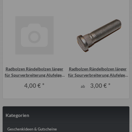
Radbolzen Rändelbolzen länger
Radbolzen Rändelbolzen länger
n
für Spurverbreiterung Alufelgen
für Spurverbreiterung Alufelgen
Trabant Qek 50 mm
Trabant Qek
4,00 €
*
3,00 €
*
ab
Kategorien
Geschenkideen & Gutscheine