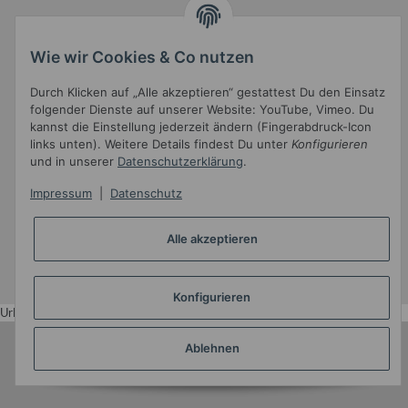
Wie wir Cookies & Co nutzen
Gesetzliche Informationen
Durch Klicken auf „Alle akzeptieren“ gestattest Du den Einsatz
folgender Dienste auf unserer Website: YouTube, Vimeo. Du
kannst die Einstellung jederzeit ändern (Fingerabdruck-Icon
links unten). Weitere Details findest Du unter
Konfigurieren
und in unserer
Datenschutzerklärung
.
Impressum
|
Datenschutz
Widerrufsbutton
Alle akzeptieren
* Alle Preise inkl. gesetzlicher USt.
•
Powered by
JTL-Shop
•
JTL5-Template mit
von Templatix
Konfigurieren
Urlaub
Ablehnen