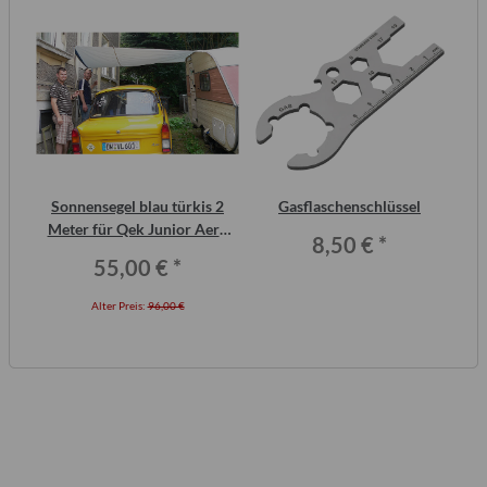
Sonnensegel blau türkis 2
Gasflaschenschlüssel
F
ei,
Meter für Qek Junior Aero
8,50 €
*
325 Bastei Intercamp
55,00 €
*
Alter Preis:
96,00 €