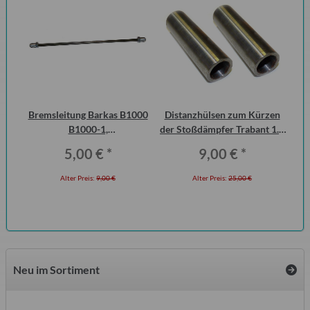
 2
Bremsleitung Barkas B1000
Distanzhülsen zum Kürzen
15
ero
B1000-1,
der Stoßdämpfer Trabant 1.1
Erstausrüsterqualität
Vorderachse (Paar)
5,00 €
*
9,00 €
*
Alter Preis:
9,00 €
Alter Preis:
25,00 €
Neu im Sortiment