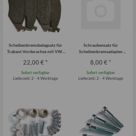
Scheibenbremsbelagsatz für
Schraubensatz für
Trabant Vorderachse mit VW-
Scheibenbremsadapter
Bremse (4 Stück)
Hinterachse Trabant P601 und
22,00 €
*
8,00 €
*
1.1
Sofort verfügbar
Sofort verfügbar
Lieferzeit: 2 - 4 Werktage
Lieferzeit: 2 - 4 Werktage