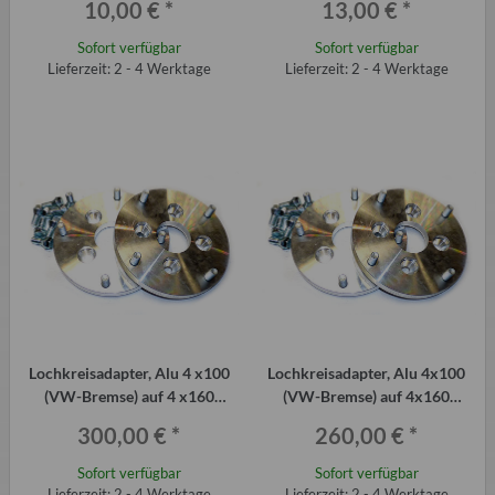
10,00 €
*
13,00 €
*
mm (Stück)
Sofort verfügbar
Sofort verfügbar
Lieferzeit: 2 - 4 Werktage
Lieferzeit: 2 - 4 Werktage
Lochkreisadapter, Alu 4 x100
Lochkreisadapter, Alu 4x100
(VW-Bremse) auf 4 x160
(VW-Bremse) auf 4x160
(Trabant), 2 Stück á 30 mm
(Trabant), 2 Stück á 20 mm
300,00 €
*
260,00 €
*
Sofort verfügbar
Sofort verfügbar
Lieferzeit: 2 - 4 Werktage
Lieferzeit: 2 - 4 Werktage