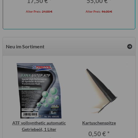
17,50 €
*
55,00 €
*
Alter Preis:
24,00 €
Alter Preis:
96,00 €
Neu im Sortiment
inal
ATF vollsynthetic automatic
Kartuschenspitze
or,
Getriebeöl, 1 Liter
Wo
0,50 €
*