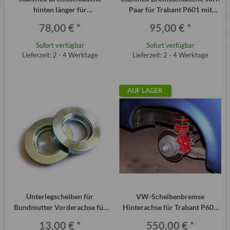
hinten länger für
Paar für Trabant P601 mit
Sturzkorrektur Paar Trabant
Scheibenbremsanlage
78,00 €
*
95,00 €
*
P601
Sofort verfügbar
Sofort verfügbar
Lieferzeit: 2 - 4 Werktage
Lieferzeit: 2 - 4 Werktage
AUF LAGER
Unterlegscheiben für
VW-Scheibenbremse
Bundmutter Vorderachse für
Hinterachse für Trabant P601
Golf Radnaben im Trabant
und 1.1 komplett
13,00 €
*
550,00 €
*
(Satz)