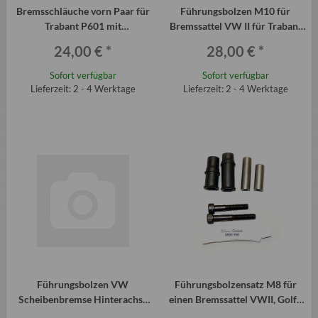
Bremsschläuche vorn Paar für
Führungsbolzen M10 für
Trabant P601 mit
Bremssattel VW II für Trabant
Scheibenbremsanlage
P601 mit VW Scheibenbremse
24,00 €
*
28,00 €
*
Sofort verfügbar
Sofort verfügbar
Lieferzeit: 2 - 4 Werktage
Lieferzeit: 2 - 4 Werktage
Führungsbolzen VW
Führungsbolzensatz M8 für
Scheibenbremse Hinterachse
einen Bremssattel VWII, Golf I
mit Gummimanschette 8 x 60
ab 1.6, Golf II usw.