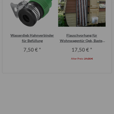
Wasserdieb Hahnverbinder
Flauschvorhang für
für Befüllung
Wohnwagentür Qek, Bastei,
Intercamp etc.
7,50 €
*
17,50 €
*
Alter Preis:
24,00 €