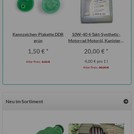
 2
Kennzeichen-Plakette DDR
10W-40 4-Takt-Synthetic-
15
ero
grün
Motorrad Motoröl, Kanister 5
Liter
1,50 €
*
20,00 €
*
4,00 € pro 1 l
Alter Preis:
3,00 €
Alter Preis:
30,00 €
Neu im Sortiment