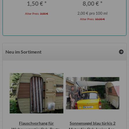
1,50 €
*
8,00 €
*
2,00 € pro 100 ml
Alter Preis:
3,00 €
Alter Preis:
10,00 €
Neu im Sortiment
inal
Flauschvorhang für
Sonnensegel blau türkis 2
Wa