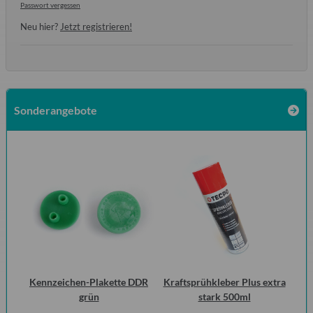
Passwort vergessen
Neu hier?
Jetzt registrieren!
Sonderangebote
ch
Kennzeichen-Plakette DDR
Kraftsprühkleber Plus extra
15
grün
stark 500ml
1.3