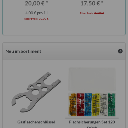
20,00 €
*
17,50 €
*
4,00 € pro 1 l
Alter Preis:
24,00 €
Alter Preis:
30,00 €
Neu im Sortiment
der
Gasflaschenschlüssel
Flachsicherungen Set 120
Stück
Wo