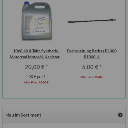
zen
10W-40 4-Takt-Synthetic-
Bremsleitung Barkas B1000
 1.1
Motorrad Motoröl, Kanister 5
B1000-1,
Wo
Liter
Erstausrüsterqualität
20,00 €
*
5,00 €
*
4,00 € pro 1 l
Alter Preis:
9,00 €
Alter Preis:
30,00 €
Neu im Sortiment