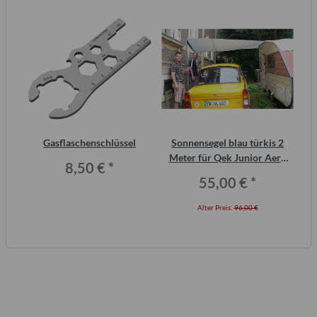
inal
Gasflaschenschlüssel
Sonnensegel blau türkis 2
F
or,
Meter für Qek Junior Aero
8,50 €
*
325 Bastei Intercamp
55,00 €
*
Alter Preis:
96,00 €