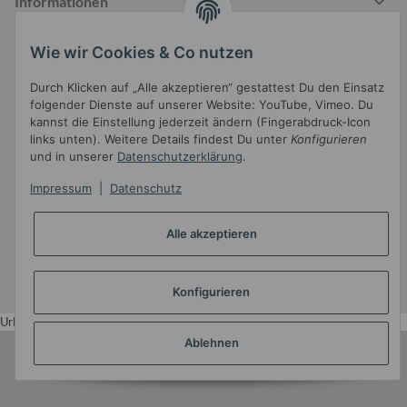
Informationen
Wie wir Cookies & Co nutzen
Gesetzliche Informationen
Durch Klicken auf „Alle akzeptieren“ gestattest Du den Einsatz
folgender Dienste auf unserer Website: YouTube, Vimeo. Du
kannst die Einstellung jederzeit ändern (Fingerabdruck-Icon
links unten). Weitere Details findest Du unter
Konfigurieren
und in unserer
Datenschutzerklärung
.
Impressum
|
Datenschutz
Widerrufsbutton
Alle akzeptieren
* Alle Preise inkl. gesetzlicher USt.
Konfigurieren
•
Powered by
JTL-Shop
•
JTL5-Template mit
von Templatix
Urlaub
Ablehnen