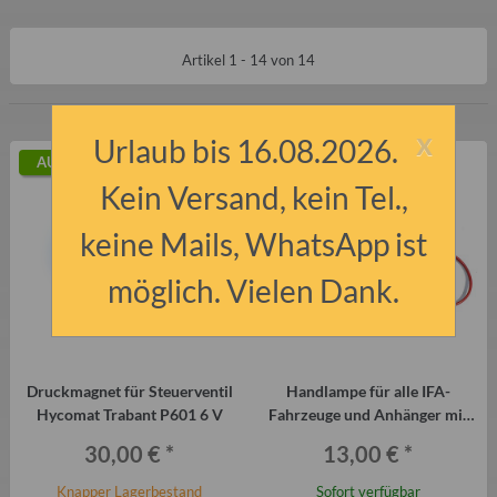
Artikel 1 - 14 von 14
x
Urlaub bis 16.08.2026.
AUF LAGER
Kein Versand, kein Tel.,
keine Mails, WhatsApp ist
möglich. Vielen Dank.
Druckmagnet für Steuerventil
Handlampe für alle IFA-
Hycomat Trabant P601 6 V
Fahrzeuge und Anhänger mit
Steckdose
30,00 €
*
13,00 €
*
Knapper Lagerbestand
Sofort verfügbar