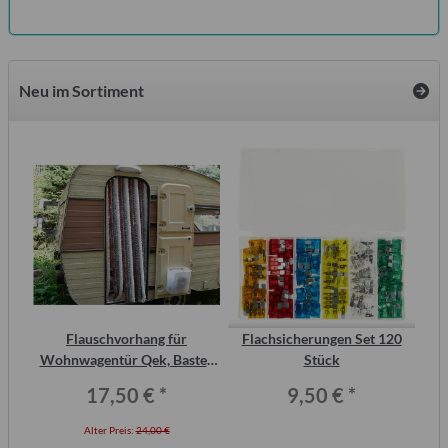
Neu im Sortiment
der
Flauschvorhang für
Flachsicherungen Set 120
Wohnwagentür Qek, Bastei,
Stück
Intercamp etc.
17,50 €
*
9,50 €
*
Alter Preis:
24,00 €