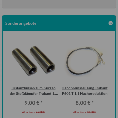
Sonderangebote
Distanzhülsen zum Kürzen
Handbremsseil lang Trabant
Ke
der Stoßdämpfer Trabant 1.1
P601 T 1.1 Nachproduktion
Vorderachse (Paar)
9,00 €
*
8,00 €
*
Alter Preis:
25,00 €
Alter Preis:
30,00 €