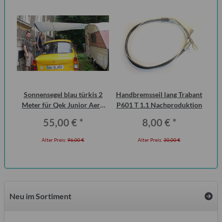
Sonnensegel blau türkis 2
Handbremsseil lang Trabant
D
ei,
Meter für Qek Junior Aero
P601 T 1.1 Nachproduktion
325 Bastei Intercamp
Fl
55,00 €
*
8,00 €
*
Alter Preis:
96,00 €
Alter Preis:
30,00 €
Neu im Sortiment