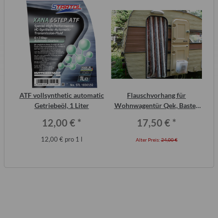
2
ATF vollsynthetic automatic
Flauschvorhang für
ero
Getriebeöl, 1 Liter
Wohnwagentür Qek, Bastei,
Intercamp etc.
12,00 €
*
17,50 €
*
12,00 € pro 1 l
Alter Preis:
24,00 €