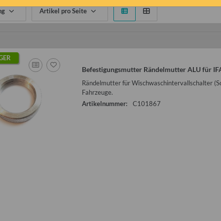
ng
Artikel pro Seite
GER
Befestigungsmutter Rändelmutter ALU für IFA
Rändelmutter für Wischwaschintervallschalter (Sc
Fahrzeuge.
Artikelnummer:
C101867