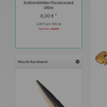
h (Hosenrohr
Kraftsprühkleber Plus extra stark
15W-40 Hightec-Mo
artburg 1.3
500ml
5 Li
)
*
8,00 €
*
20,0
2,00 € pro 100 ml
20,00 € 
 €
Alter Preis:
10,00 €
Alter Preis
Neu im Sortiment