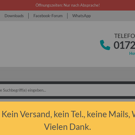
Öffnungszeiten: Nur nach Absprache!
Downloads
Facebook-Forum
WhatsApp
TELEFO
0172
Hot
bant 1.1
Ersatzteile
Innenraum
 Kein Versand, kein Tel., keine Mails,
raum
Vielen Dank.