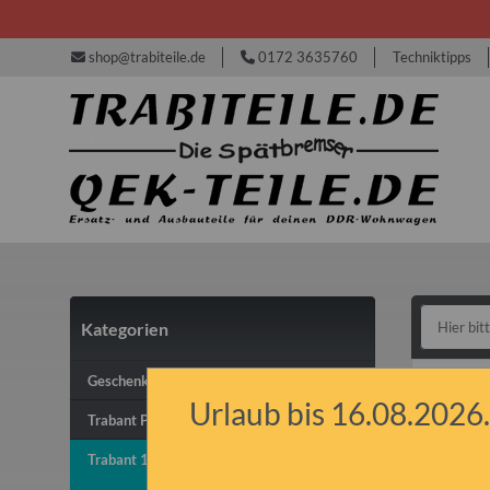
shop@trabiteile.de
0172 3635760
Techniktipps
Kategorien
Tra
Geschenkideen & Gutscheine
Urlaub bis 16.08.2026.
Trabant P50/P60 & P601
Innen
Trabant 1.1