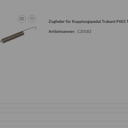
Zugfeder für Kupplungspedal Trabant P601 
n Set 120 Stück
Flauschvorhang für Wohnwagentür
Verschluss
Artikelnummer:
C20182
Qek, Bastei, Intercamp etc.
Ausstellfens
0 €
*
3
17,50 €
*
2
Alter Preis:
24,00 €