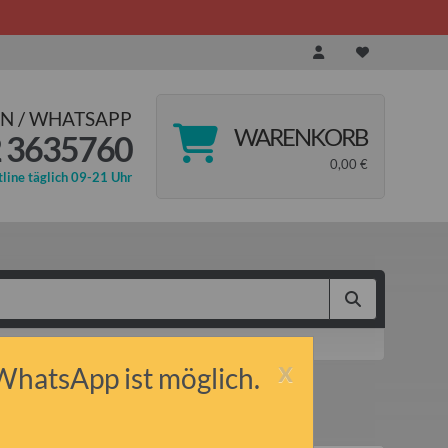
N / WHATSAPP
WARENKORB
 3635760
0,00 €
line täglich 09-21 Uhr
x
 WhatsApp ist möglich.