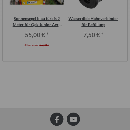
tic
Sonnensegel blau türkis 2
Wasserdieb Hahnverbinder
Meter für Qek Junior Aero
für Befüllung
325 Bastei Intercamp
55,00 €
*
7,50 €
*
Alter Preis:
96,00 €