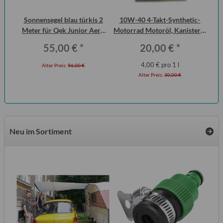
Sonnensegel blau türkis 2
10W-40 4-Takt-Synthetic-
Ha
Meter für Qek Junior Aero
Motorrad Motoröl, Kanister 5
P6
325 Bastei Intercamp
Liter
55,00 €
*
20,00 €
*
4,00 € pro 1 l
Alter Preis:
96,00 €
Alter Preis:
30,00 €
Neu im Sortiment