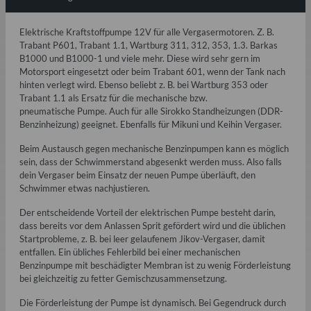
Elektrische Kraftstoffpumpe 12V für alle Vergasermotoren. Z. B.
Trabant P601, Trabant 1.1, Wartburg 311, 312, 353, 1.3. Barkas
B1000 und B1000-1 und viele mehr. Diese wird sehr gern im
Motorsport eingesetzt oder beim Trabant 601, wenn der Tank nach
hinten verlegt wird. Ebenso beliebt z. B. bei Wartburg 353 oder
Trabant 1.1 als Ersatz für die mechanische bzw.
pneumatische Pumpe. Auch für alle Sirokko Standheizungen (DDR-
Benzinheizung) geeignet. Ebenfalls für Mikuni und Keihin Vergaser.
Beim Austausch gegen mechanische Benzinpumpen kann es möglich
sein, dass der Schwimmerstand abgesenkt werden muss. Also falls
dein Vergaser beim Einsatz der neuen Pumpe überläuft, den
Schwimmer etwas nachjustieren.
Der entscheidende Vorteil der elektrischen Pumpe besteht darin,
dass bereits vor dem Anlassen Sprit gefördert wird und die üblichen
Startprobleme, z. B. bei leer gelaufenem Jikov-Vergaser, damit
entfallen. Ein übliches Fehlerbild bei einer mechanischen
Benzinpumpe mit beschädigter Membran ist zu wenig Förderleistung
bei gleichzeitig zu fetter Gemischzusammensetzung.
Die Förderleistung der Pumpe ist dynamisch. Bei Gegendruck durch