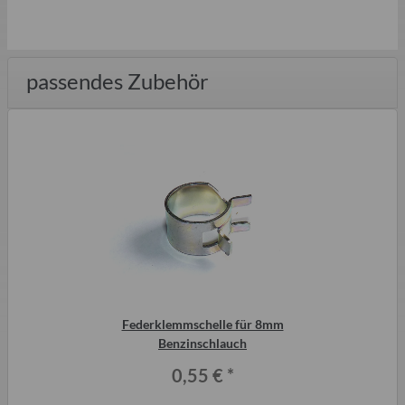
passendes Zubehör
Federklemmschelle für 8mm
Benzinschlauch
0,55 €
*