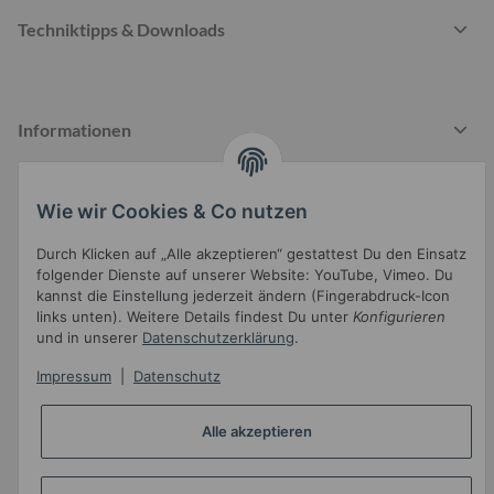
Techniktipps & Downloads
Informationen
Wie wir Cookies & Co nutzen
Gesetzliche Informationen
Durch Klicken auf „Alle akzeptieren“ gestattest Du den Einsatz
folgender Dienste auf unserer Website: YouTube, Vimeo. Du
kannst die Einstellung jederzeit ändern (Fingerabdruck-Icon
links unten). Weitere Details findest Du unter
Konfigurieren
und in unserer
Datenschutzerklärung
.
Impressum
|
Datenschutz
Widerrufsbutton
* Alle Preise inkl. gesetzlicher USt.
Alle akzeptieren
•
Powered by
JTL-Shop
•
JTL5-Template mit
von Templatix