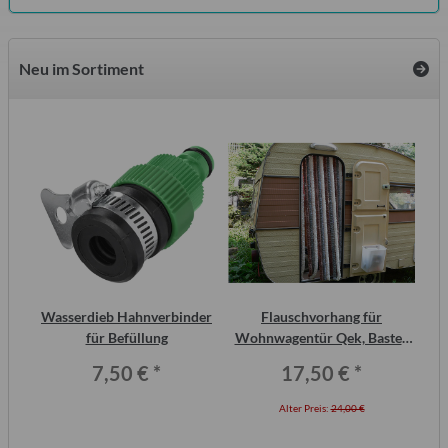
Neu im Sortiment
inal
Wasserdieb Hahnverbinder
Flauschvorhang für
or,
für Befüllung
Wohnwagentür Qek, Bastei,
Intercamp etc.
7,50 €
*
17,50 €
*
Alter Preis:
24,00 €