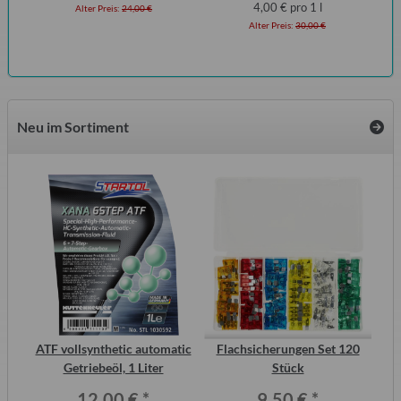
4,00 € pro 1 l
Alter Preis:
24,00 €
Alter Preis:
30,00 €
Neu im Sortiment
2
ATF vollsynthetic automatic
Flachsicherungen Set 120
ero
Getriebeöl, 1 Liter
Stück
Wo
12,00 €
*
9,50 €
*