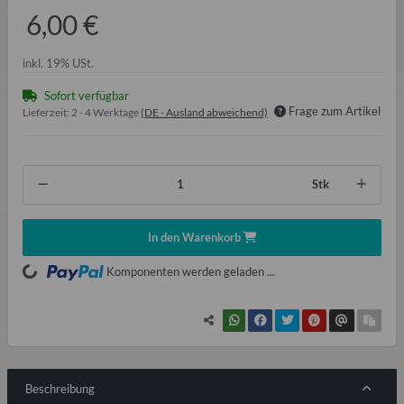
6,00 €
inkl. 19% USt.
Sofort verfügbar
Frage zum Artikel
Lieferzeit:
2 - 4 Werktage
(DE - Ausland abweichend)
Stk
In den Warenkorb
oading...
Komponenten werden geladen ...
Beschreibung