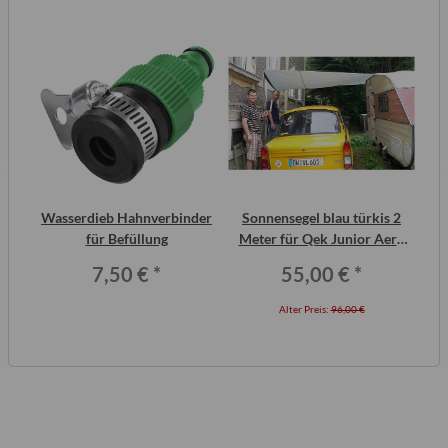
2
Wasserdieb Hahnverbinder
Sonnensegel blau türkis 2
ero
für Befüllung
Meter für Qek Junior Aero
Wo
325 Bastei Intercamp
7,50 €
*
55,00 €
*
Alter Preis:
96,00 €