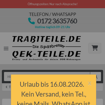
Öffnungszeiten: Nur nach Absprache!
TELEFON / WHATSAPP
0172 3635760
Hotline täglich 09-21 Uhr
x
Urlaub bis 16.08.2026.
Tuning & Motorsport
Kein Versand, kein Tel.,
keine Mails, WhatsApp ist