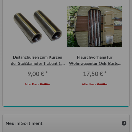
Distanzhülsen zum Kürzen
Flauschvorhang für
10
der Stoßdämpfer Trabant 1.1
Wohnwagentür Qek, Bastei,
Mot
Vorderachse (Paar)
Intercamp etc.
9,00 €
*
17,50 €
*
Alter Preis:
25,00 €
Alter Preis:
24,00 €
Neu im Sortiment