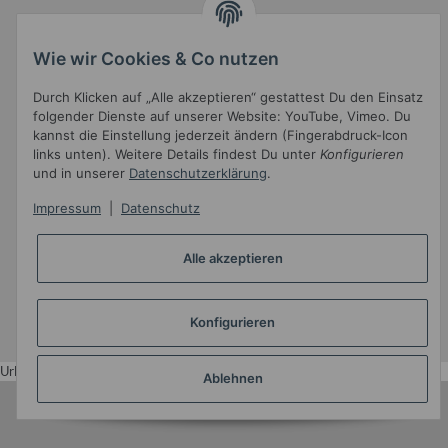
Informationen
Wie wir Cookies & Co nutzen
Durch Klicken auf „Alle akzeptieren“ gestattest Du den Einsatz
Gesetzliche Informationen
folgender Dienste auf unserer Website: YouTube, Vimeo. Du
kannst die Einstellung jederzeit ändern (Fingerabdruck-Icon
links unten). Weitere Details findest Du unter
Konfigurieren
und in unserer
Datenschutzerklärung
.
Impressum
|
Datenschutz
Alle akzeptieren
Widerrufsbutton
* Alle Preise inkl. gesetzlicher USt.
Konfigurieren
•
Powered by
JTL-Shop
•
JTL5-Template mit
von Templatix
Urlaub
Ablehnen