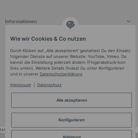
Informationen
Wie wir Cookies & Co nutzen
Gesetzliche Informationen
Durch Klicken auf „Alle akzeptieren“ gestattest Du den Einsatz
folgender Dienste auf unserer Website: YouTube, Vimeo. Du
kannst die Einstellung jederzeit ändern (Fingerabdruck-Icon
links unten). Weitere Details findest Du unter
Konfigurieren
und in unserer
Datenschutzerklärung
.
Impressum
|
Datenschutz
Widerrufsbutton
Alle akzeptieren
* Alle Preise inkl. gesetzlicher USt.
Konfigurieren
•
Powered by
JTL-Shop
•
JTL5-Template mit
von Templatix
Urlaub
Ablehnen