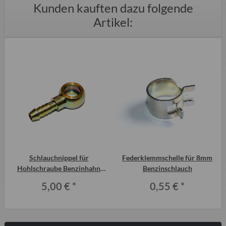
Kunden kauften dazu folgende
Artikel:
9
Schlauchnippel für
Federklemmschelle für 8mm
Hohlschraube Benzinhahn
Benzinschlauch
1
Tankentlüftung 8mm Trabant
5,00 €
*
0,55 €
*
P601