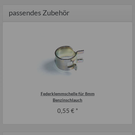
passendes Zubehör
Federklemmschelle für 8mm
Benzinschlauch
0,55 €
*