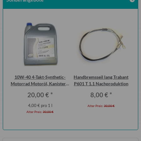
DDR
10W-40 4-Takt-Synthetic-
Handbremsseil lang Trabant
Br
Motorrad Motoröl, Kanister 5
P601 T 1.1 Nachproduktion
Liter
20,00 €
*
8,00 €
*
4,00 € pro 1 l
Alter Preis:
30,00 €
Alter Preis:
30,00 €