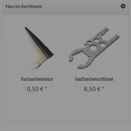
Neu im Sortiment
2
Kartuschenspitze
Gasflaschenschlüssel
F
ero
0,50 €
*
8,50 €
*