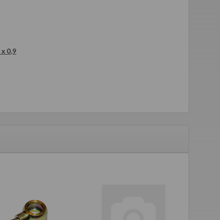
 x 0,9
t P601