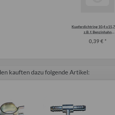
Kupferdichtring 10,4 x15,7
z.B. f. Benzinhahn
Bremslichtschalter Traban
0,39 €
*
T1.1
en kauften dazu folgende Artikel: