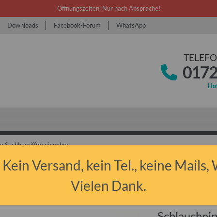
Öffnungszeiten: Nur nach Absprache!
Downloads
Facebook-Forum
WhatsApp
TELEFO
0172
Hot
 Kein Versand, kein Tel., keine Mails,
bant P50/P60 & P601
Tuning
Vergaser
Schlauchnippel für Hohlsch
Vielen Dank.
Schlauchni