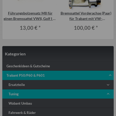
Führungsbolzensatz M8 für
Bremssattel Vorderachse (Paar)
einen Bremssattel VWII, Golf I ab
für Trabant mit VW-
m
1.6, Golf II usw.
Scheibenbremse
13,00 €
*
100,00 €
*
Kategorien
Geschenkideen & Gutscheine
Trabant P50/P60 & P601
Ersatzteile
Tuning
Wabant Umbau
Fahrwerk & Räder