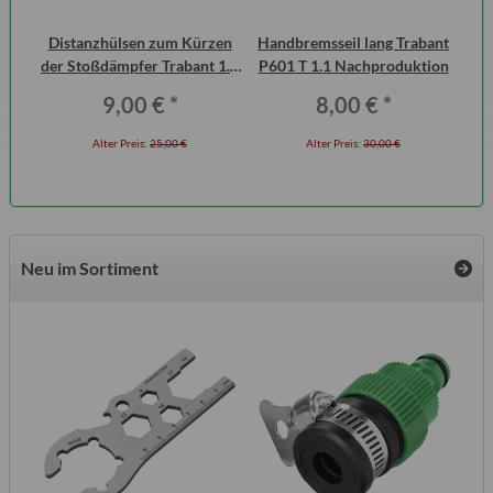
 2
Distanzhülsen zum Kürzen
Handbremsseil lang Trabant
D
ero
der Stoßdämpfer Trabant 1.1
P601 T 1.1 Nachproduktion
Vorderachse (Paar)
Fl
9,00 €
*
8,00 €
*
Alter Preis:
25,00 €
Alter Preis:
30,00 €
Neu im Sortiment