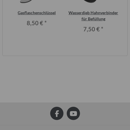
2
Gasflaschenschlüssel
Wasserdieb Hahnverbinder
F
ero
für Befüllung
8,50 €
*
7,50 €
*