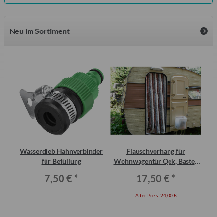
Neu im Sortiment
inal
Wasserdieb Hahnverbinder
Flauschvorhang für
or,
für Befüllung
Wohnwagentür Qek, Bastei,
Intercamp etc.
7,50 €
*
17,50 €
*
Alter Preis:
24,00 €