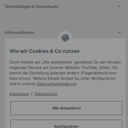
Techniktipps & Downloads
Informationen
Wie wir Cookies & Co nutzen
Gesetzliche Informationen
Durch Klicken auf „Alle akzeptieren“ gestattest Du den Einsatz
folgender Dienste auf unserer Website: YouTube, Vimeo. Du
kannst die Einstellung jederzeit ändern (Fingerabdruck-Icon
links unten). Weitere Details findest Du unter
Konfigurieren
und in unserer
Datenschutzerklärung
.
Impressum
|
Datenschutz
Widerrufsbutton
Alle akzeptieren
* Alle Preise inkl. gesetzlicher USt.
•
Powered by
JTL-Shop
•
JTL5-Template mit
von Templatix
Konfigurieren