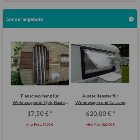
Sonderangebote
 2
Flauschvorhang für
Ausstellfenster für
Ha
ero
Wohnwagentür Qek, Bastei,
Wohnwagen und Caravan
P6
Intercamp etc.
QEK Junior vorn Dometic
17,50 €
*
620,00 €
*
Seitz
Alter Preis:
24,00 €
Alter Preis:
820,00 €