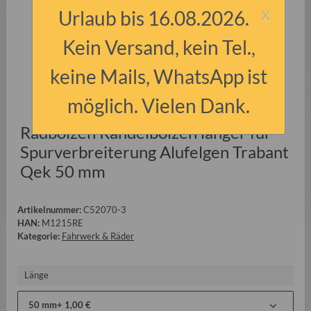
x
Urlaub bis 16.08.2026.
Kein Versand, kein Tel.,
keine Mails, WhatsApp ist
möglich. Vielen Dank.
Radbolzen Rändelbolzen länger für
Spurverbreiterung Alufelgen Trabant
Qek 50 mm
Artikelnummer:
C52070-3
HAN:
M1215RE
Kategorie:
Fahrwerk & Räder
Länge
50 mm
+ 1,00 €