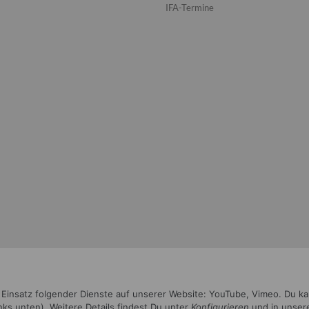
IFA-Termine
n Einsatz folgender Dienste auf unserer Website: YouTube, Vimeo. Du k
inks unten). Weitere Details findest Du unter
Konfigurieren
und in unser