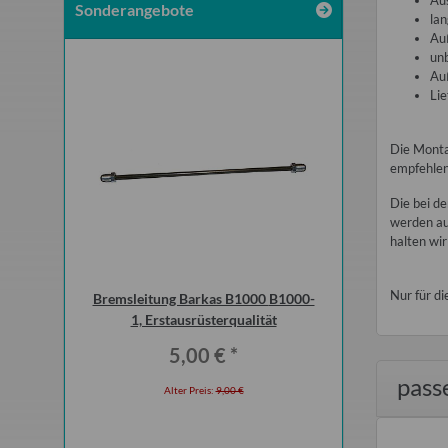
Aus
Sonderangebote
lan
Au
unb
Auß
Lie
Die Montag
empfehlen
Die bei d
werden au
halten wir
Nur für 
abant P601 T
Bremsleitung Barkas B1000 B1000-
Distanzhülsen z
ktion
1, Erstausrüsterqualität
Stoßdämpfer 
Vorderachs
*
5,00 €
*
9,00
pass
 €
Alter Preis:
9,00 €
Alter Preis