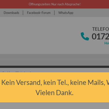
Öffnungszeiten: Nur nach Absprache!
Downloads
Facebook-Forum
WhatsApp
TELEFO
0172
Hot
 Kein Versand, kein Tel., keine Mails,
 Junior & Aero & 325
Ausbau & Zubehör
Fahrwerk & Karosse
ellfenster für Wohnwagen und Caravan QEK Junior vorn Belluna
Vielen Dank.