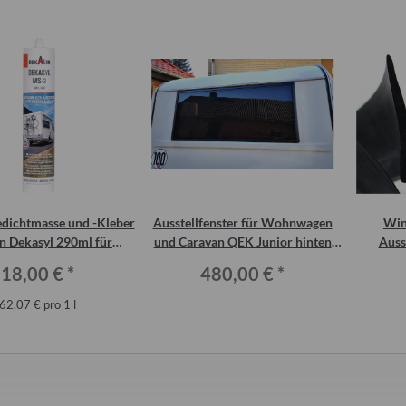
:
96,00 €
edichtmasse und -Kleber
Ausstellfenster für Wohnwagen
Win
n Dekasyl 290ml für
und Caravan QEK Junior hinten
Auss
t-Kotflügel, QEK etc.
Belluna dunkel getönt
18,00 €
*
480,00 €
*
62,07 € pro 1 l