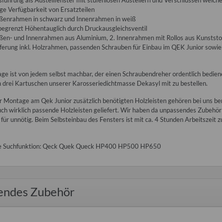
führung als Austellfenster mit stufenlosen Austellern und Verschlüssen welche
ge Verfügbarkeit von Ersatzteilen
ßenrahmen in schwarz und Innenrahmen in weiß
egrenzt Höhentauglich durch Druckausgleichsventil
en- und Innenrahmen aus Aluminium, 2. Innenrahmen mit Rollos aus Kunststo
ferung inkl. Holzrahmen, passenden Schrauben für Einbau im QEK Junior sowie 
e ist von jedem selbst machbar, der einen Schraubendreher ordentlich bedienen
 drei Kartuschen unserer Karosseriedichtmasse Dekasyl mit zu bestellen.
er Montage am Qek Junior zusätzlich benötigten Holzleisten gehören bei uns b
ch wirklich passende Holzleisten geliefert. Wir haben da unpassendes Zubehö
 für unnötig. Beim Selbsteinbau des Fensters ist mit ca. 4 Stunden Arbeitszeit z
die Suchfunktion: Qeck Quek Queck HP400 HP500 HP650
um Kürzen der
10W-40 4-Takt-Synthetic-Motorrad
Handbremsseil
Trabant 1.1
Motoröl, Kanister 5 Liter
1.1 Na
e (Paar)
 €
*
20,00 €
*
8
endes Zubehör
4,00 € pro 1 l
:
25,00 €
Alter
Alter Preis:
30,00 €