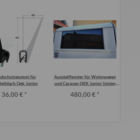
Alter Preis:
96,00 €
dschutzgummi für
Ausstellfenster für Wohnwagen
Seiten
telldach Qek Junior
und Caravan QEK Junior hinten
Ac
Belluna glasklar
36,00 €
*
480,00 €
*