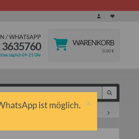
N / WHATSAPP
WARENKORB
 3635760
0,00 €
line täglich 09-21 Uhr
x
 WhatsApp ist möglich.