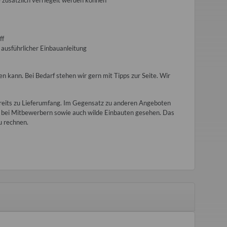
 zusätzlich verriegelt werden können
ff
ausführlicher Einbauanleitung
 kann. Bei Bedarf stehen wir gern mit Tipps zur Seite. Wir
ereits zu Lieferumfang. Im Gegensatz zu anderen Angeboten
r bei Mitbewerbern sowie auch wilde Einbauten gesehen. Das
u rechnen.
 lang Trabant P601 T
Bremsleitung Barkas B1000 B1000-
Distanz
chproduktion
1, Erstausrüsterqualität
Stoß
Vo
,00 €
*
5,00 €
*
 Preis:
30,00 €
Alter Preis:
9,00 €