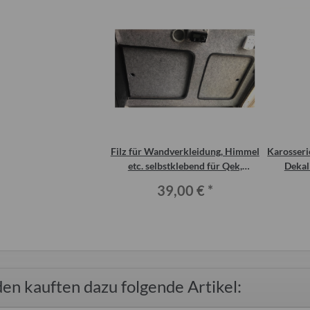
Filz für Wandverkleidung, Himmel
Karosseri
etc. selbstklebend für Qek,
Dekal
Trabant, Wohnmobil
Traban
39,00 €
*
ürkis 2 Meter für
Wasserdieb Hahnverbinder für
Kart
en kauften dazu folgende Artikel:
ro 325 Bastei
Befüllung
camp
0 €
*
7,50 €
*