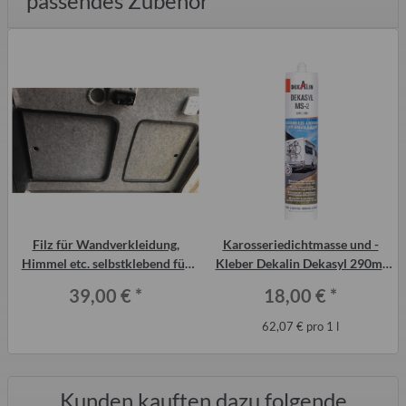
passendes Zubehör
Filz für Wandverkleidung,
Karosseriedichtmasse und -
Himmel etc. selbstklebend für
Kleber Dekalin Dekasyl 290ml
Qek, Trabant, Wohnmobil
für Trabant-Kotflügel, QEK etc.
39,00 €
*
18,00 €
*
62,07 € pro 1 l
Kunden kauften dazu folgende