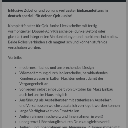
Inklusive Zubehör und von uns verfasster Einbauanleitung in
deutsch speziell für deinen Qek Junior!
Komplettfenster für Qek Junior Heckscheibe mit fertig
vormontierter Doppel-Acrylglasscheibe (dunkel getönt oder
glasklar) und integrierten Verdunkelungs- und Insektenschutzrollos.
Beide Rollos verbinden sich magnetisch und können stufenlos
verschoben werden.
Vorteile:
modernes, flaches und ansprechendes Design
Wärmedämmung durch Isolierscheibe, herablaufendes
Kondenswasser in kalten Nächten gehört damit der
Vergangenheit an
von jedem selbst einbaubar; von Oktober bis März Einbau
auch bei uns im Haus möglich
Ausführung als Austellfenster mit stufenlosen Austellern
und Verschlüssen welche zusätzlich verriegelt werden können
lange Verfügbarkeit von Ersatzteilen
Außenrahmen in schwarz und Innenrahmen in weiß
unbegrenzt Höhentauglich durch Druckausgleichsventil
Außen- und Innenrahmen aus Aluminium, 2. Innenrahmen mit