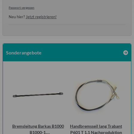
Passwort vergessen
Neu hier?
Jetzt registrieren!
Sonderangebote
urg
Bremsleitung Barkas B1000
Handbremsseil lang Trabant
10
cht
B1000-1,
P601 T 1.1 Nachproduktion
Mot