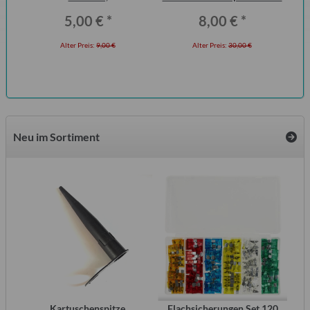
Erstausrüsterqualität
5,00 €
*
8,00 €
*
Alter Preis:
9,00 €
Alter Preis:
30,00 €
Neu im Sortiment
inal
Kartuschenspitze
Flachsicherungen Set 120