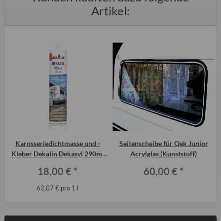
Artikel:
n
Karosseriedichtmasse und -
Seitenscheibe für Qek Junior
Kleber Dekalin Dekasyl 290ml
Acrylglas (Kunststoff)
für Trabant-Kotflügel, QEK etc.
18,00 €
*
60,00 €
*
62,07 € pro 1 l