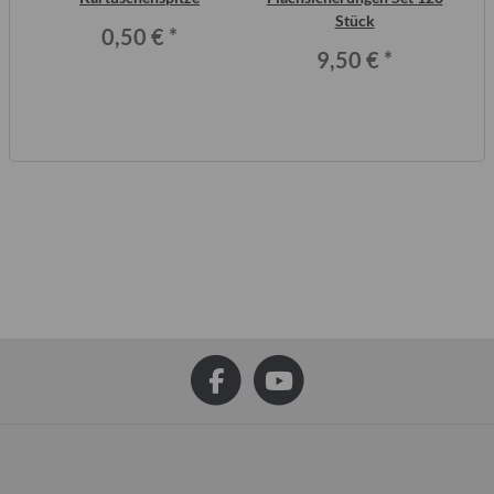
or,
Stück
Wo
0,50 €
*
9,50 €
*