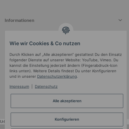
Informationen
Wie wir Cookies & Co nutzen
Gesetzliche Informationen
Durch Klicken auf „Alle akzeptieren“ gestattest Du den Einsatz
folgender Dienste auf unserer Website: YouTube, Vimeo. Du
kannst die Einstellung jederzeit ändern (Fingerabdruck-Icon
links unten). Weitere Details findest Du unter
Konfigurieren
und in unserer
Datenschutzerklärung
.
Impressum
|
Datenschutz
Widerrufsbutton
* Alle Preise inkl. gesetzlicher USt.
Alle akzeptieren
•
Powered by
JTL-Shop
•
JTL5-Template mit
von Templatix
Konfigurieren
Urlaub