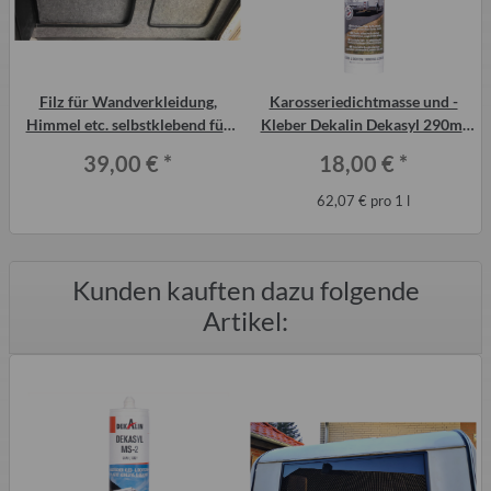
Filz für Wandverkleidung,
Karosseriedichtmasse und -
Himmel etc. selbstklebend für
Kleber Dekalin Dekasyl 290ml
Qek, Trabant, Wohnmobil
für Trabant-Kotflügel, QEK etc.
39,00 €
*
18,00 €
*
62,07 € pro 1 l
Kunden kauften dazu folgende
Artikel: