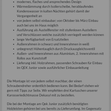
modernes, flaches und ansprechendes Design
Wärmedämmung durch Isolierscheibe, herablaufendes
Kondenswasser in kalten Nächten gehört damit der
Vergangenheit an
von jedem selbst einbaubar; von Oktober bis März Einbau
auch bei uns im Haus möglich
Ausführung als Austellfenster mit stufenlosen Austellern
und Verschlüssen welche zusätzlich verriegelt werden können
lange Verfügbarkeit von Ersatzteilen
Außenrahmen in schwarz und Innenrahmen in weiß
unbegrenzt Höhentauglich durch Druckausgleichsventil
Außen- und Innenrahmen aus Aluminium, 2. Innenrahmen mit
Rollos aus Kunststoff
Lieferung inkl. Holzrahmen, passenden Schrauben für Einbau
im QEK Junior sowie ausführlicher Einbauanleitung
Die Montage ist von jedem selbst machbar, der einen
Schraubendreher ordentlich bedienen kann. Bei Bedarf stehen wir
gern mit Tipps zur Seite. Wir empfehlen drei Kartuschen unserer
Karosseriedichtmasse Dekasyl mit zu bestellen.
Die bei der Montage am Qek Junior zusätzlich benötigten
Holzleisten gehören bei uns bereits zu Lieferumfang. Im Gegensatz