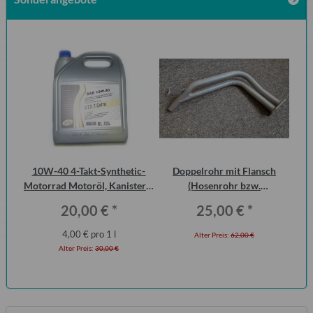
10W-40 4-Takt-Synthetic-
Doppelrohr mit Flansch
Di
Motorrad Motoröl, Kanister 5
(Hosenrohr bzw.
der
Liter
Flammenrohr) Wartburg 1.3
20,00 €
*
25,00 €
*
(ohne KAT)
4,00 € pro 1 l
Alter Preis:
62,00 €
Alter Preis:
30,00 €