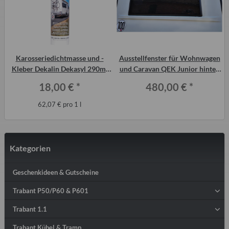
Karosseriedichtmasse und -
Ausstellfenster für Wohnwagen
Kleber Dekalin Dekasyl 290ml
und Caravan QEK Junior hinten
für Trabant-Kotflügel, QEK etc.
Belluna glasklar
18,00 €
*
480,00 €
*
62,07 € pro 1 l
Kategorien
Geschenkideen & Gutscheine
Trabant P50/P60 & P601
Trabant 1.1
Trabant Kübel & Tramp