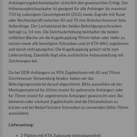
Anhängerzugdeichseladapter sicherlich den gewünschten Erfolg. Der
Höhenausgleichsadapter ist geeignet für alle Anhänger bis maximal
750 kg zulässigem Gesamtgewicht (ZGG) sowie Zugrohr mit Rund-
oder Rechteckprofil zwischen 40 und 70 mm Rohrdurchmesser bzw.
Seitenlänge. Der Lochabstand der beiden Befestigungsschrauben
beträgt ca. 54 mm. Die Deichselerhöhung beinhaltet die beiden
seitlichen Bleche um die Kugelkupplung 90mm höher oder tiefer zu
setzen sowie alle benötigten Schrauben und ist KTA-BAG zugelassen
und damit eintragungsfrei. Die Kugelkupplung gehört nicht zum
Lieferumfang. Ebenfalls liegt eine ausführliche Anbauanleitung mit
Zeichnungen bei.
Da bei DDR-Anhängern zu 90% Zugdeichseln mit 60 und 70mm
Durchmesser Verwendung fanden, haben wir das
Befestigungsmaterial darauf abgestimmt. Bitte auswählen ob das
Montagematerial für 60mm (meist für gebremste Anhänger) oder
für 70mm (meist für ungebremste Anhänger) gewünscht wird. Bei
kleineren oder vierkant Zugdeichseln sind die Distanzhülsen zu
kürzen und bei Bedarf kürzere Schrauben zu verwenden (bitte 70mm
auswählen).
Lieferumfang:
2 Platten mit KTA Zulassung (eintragungsfrei)