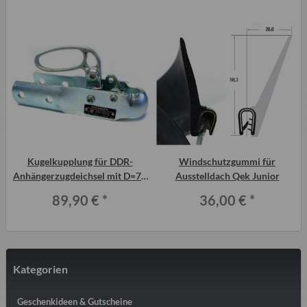
m
Kugelkupplung für DDR-
Windschutzgummi für
Anhängerzugdeichsel mit D=70
Ausstelldach Qek Junior
mm
89,90 €
*
36,00 €
*
Kategorien
Geschenkideen & Gutscheine