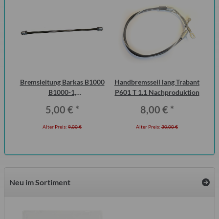
 2
Bremsleitung Barkas B1000
Handbremsseil lang Trabant
ero
B1000-1,
P601 T 1.1 Nachproduktion
Erstausrüsterqualität
5,00 €
*
8,00 €
*
Alter Preis:
9,00 €
Alter Preis:
30,00 €
Neu im Sortiment