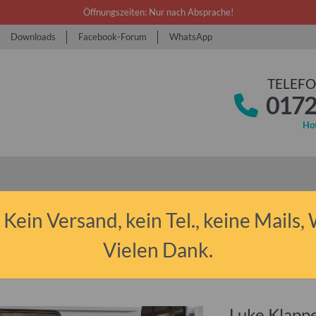
Öffnungszeiten: Nur nach Absprache!
Downloads
Facebook-Forum
WhatsApp
TELEFO
0172
Hot
 Kein Versand, kein Tel., keine Mails,
 Anhänger sonstige
Luke Klappe für Stauraum Qek Junior - neue Ausführu
Vielen Dank.
Luke Klappe