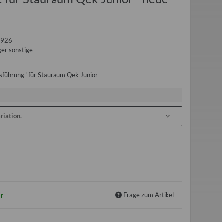
1926
er sonstige
sführung" für Stauraum Qek Junior
riation.
Frage zum Artikel
ar