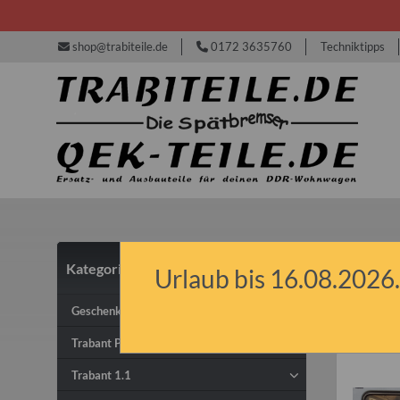
shop@trabiteile.de
0172 3635760
Techniktipps
Kategorien
Urlaub bis 16.08.2026.
IFA
Geschenkideen & Gutscheine
Trabant P50/P60 & P601
Trabant 1.1