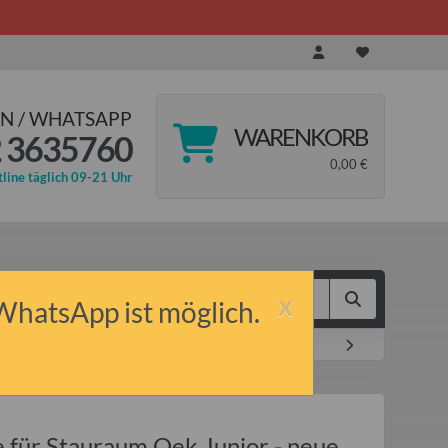
N / WHATSAPP
WARENKORB
 3635760
0,00 €
line täglich 09-21 Uhr
x
 WhatsApp ist möglich.
ng
 für Stauraum Qek Junior - neue