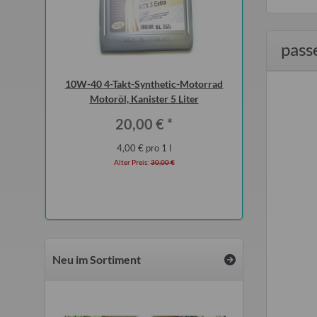
pass
rtburg 1.3
10W-40 4-Takt-Synthetic-Motorrad
Doppelrohr mit Fl
t verbautem
Motoröl, Kanister 5 Liter
bzw. Flammenrohr
(ohne 
*
20,00 €
*
25,0
4,00 € pro 1 l
 €
Alter Preis
Alter Preis:
30,00 €
Neu im Sortiment