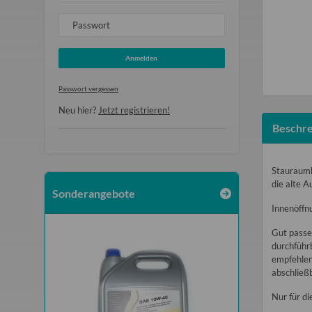
Passwort
Anmelden
Passwort vergessen
Neu hier?
Jetzt registrieren!
Beschre
Stauraumk
die alte A
Sonderangebote
Innenöffn
Gut passe
durchführb
empfehlen
abschließb
Nur für 