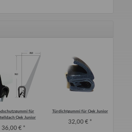
schenschlüssel
Verschluss Riegel für original
Flausch
Ausstellfenster Qek Junior, Aero,
Qek,
8,50 €
*
325, Bastei
22,00 €
*
dschutzgummi für
Türdichtgummi für Qek Junior
Scheib
telldach Qek Junior
32,00 €
*
36,00 €
*