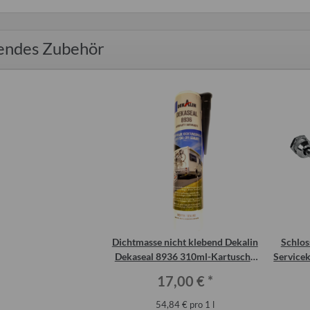
endes Zubehör
ansch (Hosenrohr
Planenhalter 4er-Set
Vorschalldä
) Wartburg 1.3
(Verwendung 
4,00 €
*
KAT)
0 €
*
50
Alter Preis:
8,00 €
:
62,00 €
Alter
Dichtmasse nicht klebend Dekalin
Schlos
Dekaseal 8936 310ml-Kartusche
Servicek
anthrazit
17,00 €
*
54,84 € pro 1 l