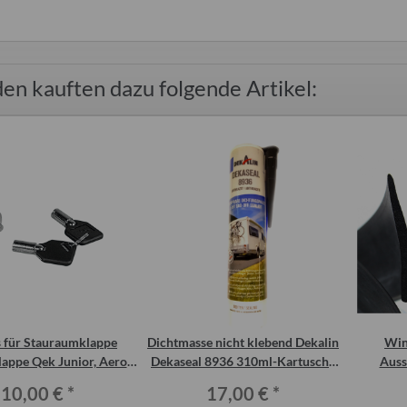
en kauften dazu folgende Artikel:
n Set 120 Stück
ATF vollsynthetic automatic
Gasfla
Getriebeöl, 1 Liter
0 €
*
12,00 €
*
12,00 € pro 1 l
s für Stauraumklappe
Dichtmasse nicht klebend Dekalin
Win
lappe Qek Junior, Aero
Dekaseal 8936 310ml-Kartusche
Auss
und 325
anthrazit
10,00 €
*
17,00 €
*