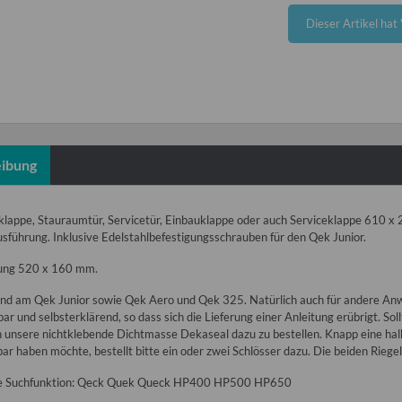
x
Dieser Artikel hat
ibung
lappe, Stauraumtür, Servicetür, Einbauklappe oder auch Serviceklappe 610 x 2
usführung. Inklusive Edelstahlbefestigungsschrauben für den Qek Junior.
ung 520 x 160 mm.
nd am Qek Junior sowie Qek Aero und Qek 325. Natürlich auch für andere Anwe
ar und selbsterklärend, so dass sich die Lieferung einer Anleitung erübrigt. So
 unsere nichtklebende Dichtmasse Dekaseal dazu zu bestellen. Knapp eine hal
ar haben möchte, bestellt bitte ein oder zwei Schlösser dazu. Die beiden Riegel
die Suchfunktion: Qeck Quek Queck HP400 HP500 HP650