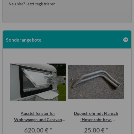
Neu hier?
Jetzt registrieren!
Sonderangebote
 2
Ausstellfenster für
Doppelrohr mit Flansch
15
ero
Wohnwagen und Caravan
(Hosenrohr bzw.
QEK Junior vorn Dometic
Flammenrohr) Wartburg 1.3
620,00 €
*
25,00 €
*
Seitz
(ohne KAT)