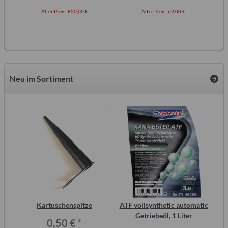
Alter Preis:
820,00 €
Alter Preis:
62,00 €
Neu im Sortiment
inal
Kartuschenspitze
ATF vollsynthetic automatic
or,
Getriebeöl, 1 Liter
Wo
0,50 €
*