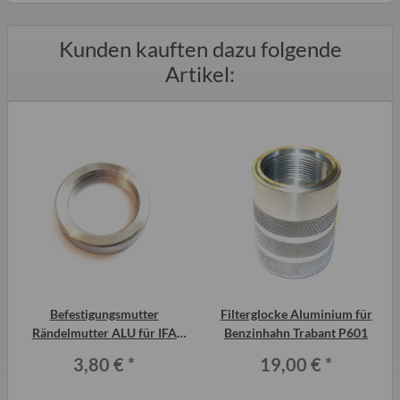
Kunden kauften dazu folgende
Artikel:
r
Befestigungsmutter
Filterglocke Aluminium für
Rändelmutter ALU für IFA
Benzinhahn Trabant P601
Lichtschalter und
3,80 €
*
19,00 €
*
Wischerschalter