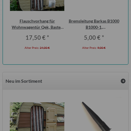
ch
Flauschvorhang für
Bremsleitung Barkas B1000
Ha
Wohnwagentür Qek, Bastei,
B1000-1,
P6
1.3
Intercamp etc.
Erstausrüsterqualität
17,50 €
*
5,00 €
*
Alter Preis:
24,00 €
Alter Preis:
9,00 €
Neu im Sortiment