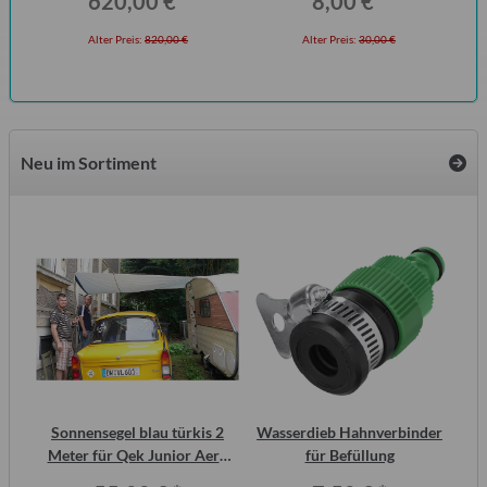
620,00 €
*
8,00 €
*
Seitz
Alter Preis:
820,00 €
Alter Preis:
30,00 €
Neu im Sortiment
inal
Sonnensegel blau türkis 2
Wasserdieb Hahnverbinder
or,
Meter für Qek Junior Aero
für Befüllung
325 Bastei Intercamp