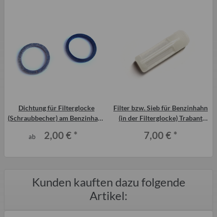
Dichtung für Filterglocke
Filter bzw. Sieb für Benzinhahn
(Schraubbecher) am Benzinhahn
(in der Filterglocke) Trabant
Trabant P601
P601
2,00 €
*
7,00 €
*
ab
Kunden kauften dazu folgende
Artikel: