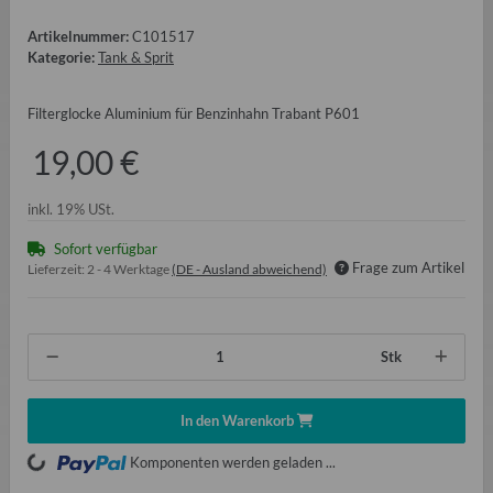
Artikelnummer:
C101517
Kategorie:
Tank & Sprit
Filterglocke Aluminium für Benzinhahn Trabant P601
19,00 €
inkl. 19% USt.
Sofort verfügbar
Frage zum Artikel
Lieferzeit:
2 - 4 Werktage
(DE - Ausland abweichend)
Stk
In den Warenkorb
ading...
Komponenten werden geladen ...