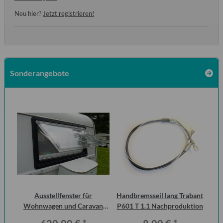
Neu hier?
Jetzt registrieren!
Sonderangebote
 2
Ausstellfenster für
Handbremsseil lang Trabant
ero
Wohnwagen und Caravan
P601 T 1.1 Nachproduktion
QEK Junior vorn Dometic