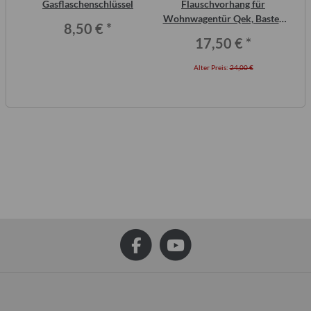
inal
Gasflaschenschlüssel
Flauschvorhang für
AT
or,
Wohnwagentür Qek, Bastei,
8,50 €
*
Intercamp etc.
17,50 €
*
Alter Preis:
24,00 €