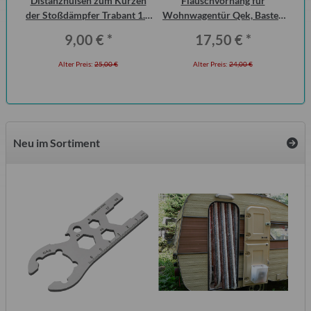
urg
Distanzhülsen zum Kürzen
Flauschvorhang für
S
cht
der Stoßdämpfer Trabant 1.1
Wohnwagentür Qek, Bastei,
Me
Vorderachse (Paar)
Intercamp etc.
9,00 €
*
17,50 €
*
Alter Preis:
25,00 €
Alter Preis:
24,00 €
Neu im Sortiment