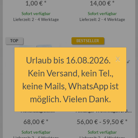
1,00 €
*
14,00 €
*
Sofort verfügbar
Sofort verfügbar
Lieferzeit: 2 - 4 Werktage
Lieferzeit: 2 - 4 Werktage
TOP
BESTSELLER
x
Urlaub bis 16.08.2026.
Kein Versand, kein Tel.,
keine Mails, WhatsApp ist
möglich. Vielen Dank.
Adapter für 90mm
Auflaufdämpfer für DDR-
Höhenausgleich
Anhänger Wohnwagen z. B.
Anhängerdeichsel Qek, HP-
QEK Junior Aero 325
68,00 €
*
56,00 € -
59,50 €
*
Serie etc. bis 750 kg
Sofort verfügbar
Sofort verfügbar