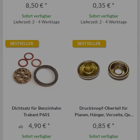
Alpenkreuzer (Meterware)
Schwimmernadelventil Trabant
8,50 €
*
0,35 €
*
P601
Sofort verfügbar
Sofort verfügbar
Lieferzeit: 2 - 4 Werktage
Lieferzeit: 2 - 4 Werktage
BESTSELLER
BESTSELLER
Dichtsatz für Benzinhahn
Druckknopf-Oberteil für
Trabant P601
Planen, Hänger, Vorzelte, Qek
Junior, Aero, HPxxx usw.
4,90 €
*
0,85 €
*
ab
Sofort verfügbar
Sofort verfügbar