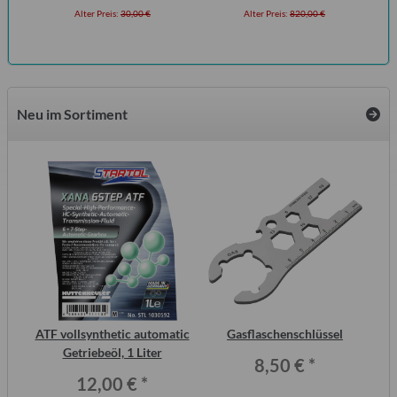
Alter Preis:
30,00 €
Alter Preis:
820,00 €
Neu im Sortiment
inal
ATF vollsynthetic automatic
Gasflaschenschlüssel
or,
Getriebeöl, 1 Liter
Wo
8,50 €
*
12,00 €
*