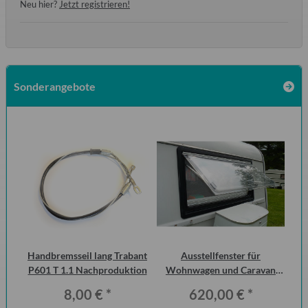
Neu hier?
Jetzt registrieren!
Sonderangebote
zen
Handbremsseil lang Trabant
Ausstellfenster für
S
 1.1
P601 T 1.1 Nachproduktion
Wohnwagen und Caravan
Me
QEK Junior vorn Dometic
8,00 €
*
620,00 €
*
Seitz