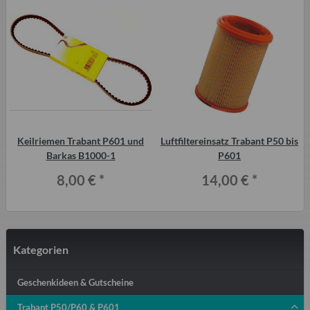
Keilriemen Trabant P601 und
Luftfiltereinsatz Trabant P50 bis
Barkas B1000-1
P601
8,00 €
*
14,00 €
*
Kategorien
Geschenkideen & Gutscheine
Trabant P50/P60 & P601