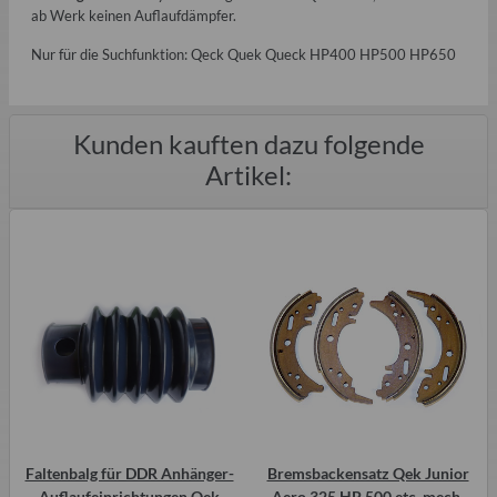
ab Werk keinen Auflaufdämpfer.
Nur für die Suchfunktion: Qeck Quek Queck HP400 HP500 HP650
Kunden kauften dazu folgende
Artikel:
Faltenbalg für DDR Anhänger-
Bremsbackensatz Qek Junior
Auflaufeinrichtungen Qek
Aero 325 HP 500 etc. mech.