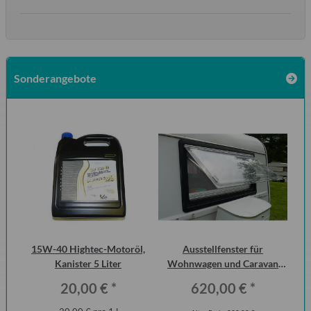
Sonderangebote
15W-40 Hightec-Motoröl,
Ausstellfenster für
Di
Kanister 5 Liter
Wohnwagen und Caravan
der
QEK Junior vorn Dometic
20,00 €
*
620,00 €
*
Seitz