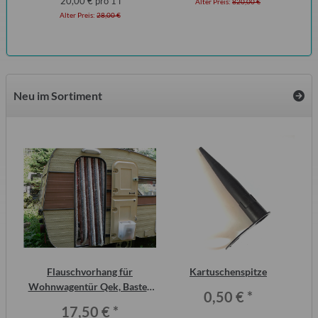
20,00 € pro 1 l
Alter Preis:
820,00 €
Alter Preis:
28,00 €
Neu im Sortiment
2
Flauschvorhang für
Kartuschenspitze
S
ero
Wohnwagentür Qek, Bastei,
Me
0,50 €
*
Intercamp etc.
17,50 €
*